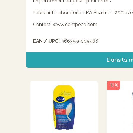
un pansement ampoule pour orteils.
Fabricant:
Laboratoire HRA Pharma - 200 avenu
Contact:
www.compeed.com
EAN / UPC
: 3663555005486
Dans la 
-10%