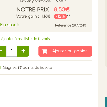
Prix en pharmacie :
9.69€
*
8.53€
NOTRE PRIX :
Votre gain :
1.16€
-12%
**
En stock
Référence
2899243
Ajouter à ma liste de favoris
Ajouter au panier
Gagnez
17
points de fidélité