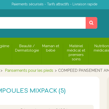
Paiements sécurisés - Tarifs attractifs - Livraison rapide
giène
Beauté /
Maman et
Matériel
Nutrition
Dermatologie
bébé
médical et
médical
premiers
soins
>
Pansements pour les pieds
>
COMPEED PANSEMENT AMP
OULES MIXPACK (5)