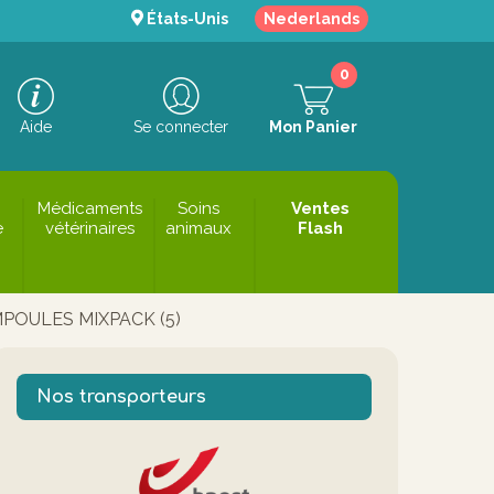
États-Unis
Nederlands
0
Aide
Se connecter
Mon Panier
Médicaments
Soins
Ventes
e
vétérinaires
animaux
Flash
OULES MIXPACK (5)
Nos transporteurs