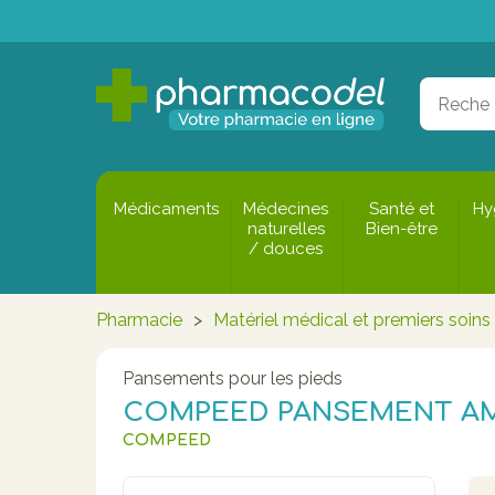
Médicaments
Médecines
Santé et
Hy
naturelles
Bien-être
/ douces
Pharmacie
>
Matériel médical et premiers soins
Pansements pour les pieds
COMPEED PANSEMENT AMP
COMPEED