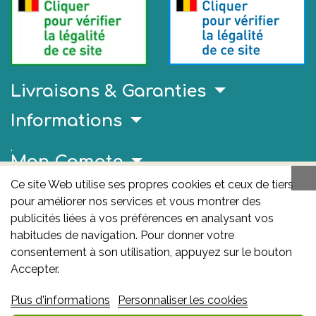
Livraisons & Garanties
Informations
.
Mon Compte
Ce site Web utilise ses propres cookies et ceux de tiers
Liens Utiles
pour améliorer nos services et vous montrer des
AFMPS
publicités liées à vos préférences en analysant vos
habitudes de navigation. Pour donner votre
L'AFMPS est l’autorité compétente en matière de
consentement à son utilisation, appuyez sur le bouton
médicaments et de produits de santé en Belgique. Ce
Accepter.
site est sous son contrôle.
Agence fédérale des
Plus d'informations
Personnaliser les cookies
médicaments et des produits de santé – afmps
: