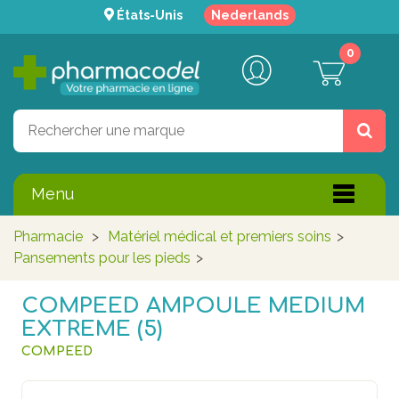
États-Unis
Nederlands
0
Menu
Pharmacie
>
Matériel médical et premiers soins
>
Pansements pour les pieds
>
COMPEED AMPOULE MEDIUM
EXTREME (5)
COMPEED