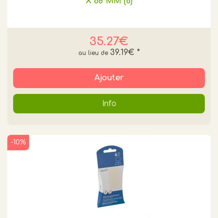
X 68 MM (6)
35.27€
39.19€
*
Ajouter
Info
-10%