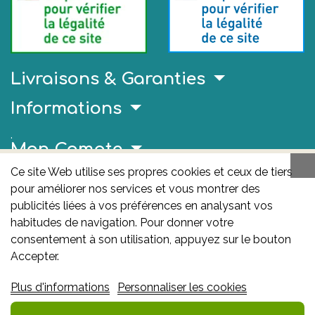
Livraisons & Garanties
Informations
.
Mon Compte
Ce site Web utilise ses propres cookies et ceux de tiers
Liens Utiles
pour améliorer nos services et vous montrer des
AFMPS
publicités liées à vos préférences en analysant vos
habitudes de navigation. Pour donner votre
L'AFMPS est l’autorité compétente en matière de
consentement à son utilisation, appuyez sur le bouton
médicaments et de produits de santé en Belgique. Ce
Accepter.
site est sous son contrôle.
Agence fédérale des
Plus d'informations
Personnaliser les cookies
médicaments et des produits de santé – afmps
:
Avenue Galilée 5/03 1210 Bruxelles