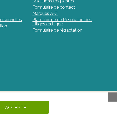
Questions fréquentes
Formulaire de contact
Marques A-Z
ersonnelles
Plate-forme de Résolution des
Litiges en Ligne
tion
Formulaire de rétractation
aments et de produits de santé en Belgique. Ce
J'ACCEPTE
caments et des produits de santé – afmps