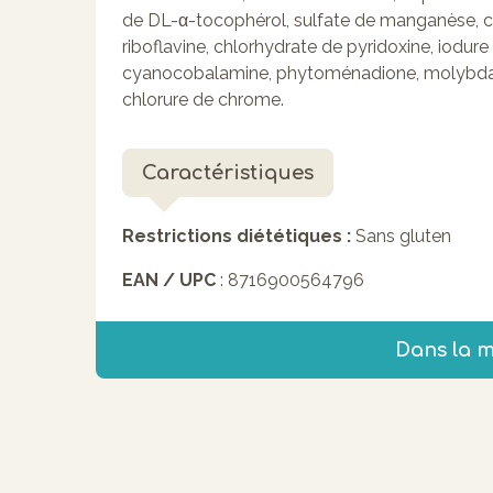
de DL-α-tocophérol, sulfate de manganèse, chl
riboflavine, chlorhydrate de pyridoxine, iodur
cyanocobalamine, phytoménadione, molybdat
chlorure de chrome.
Caractéristiques
Restrictions diététiques :
Sans gluten
EAN / UPC
: 8716900564796
Dans la 