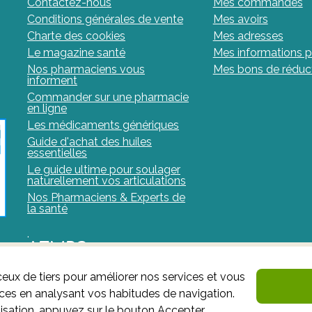
Contactez-nous
Mes commandes
Conditions générales de vente
Mes avoirs
Charte des cookies
Mes adresses
Le magazine santé
Mes informations p
Nos pharmaciens vous
Mes bons de réduc
informent
Commander sur une pharmacie
en ligne
Les médicaments génériques
Guide d'achat des huiles
essentielles
Le guide ultime pour soulager
naturellement vos articulations
Nos Pharmaciens & Experts de
la santé
.
AFMPS
ceux de tiers pour améliorer nos services et vous
L'AFMPS est l’autorité compétente en matière de médic
nces en analysant vos habitudes de navigation.
site est sous son contrôle.
Agence fédérale des médi
isation, appuyez sur le bouton Accepter.
: Avenue Galilée 5/03 1210 Bruxelles