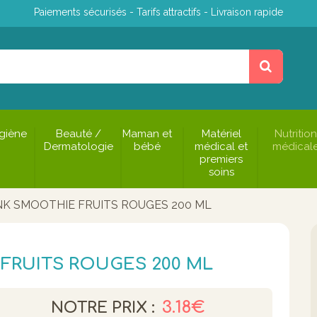
Paiements sécurisés - Tarifs attractifs - Livraison rapide
giène
Beauté /
Maman et
Matériel
Nutrition
Dermatologie
bébé
médical et
médical
premiers
soins
NK SMOOTHIE FRUITS ROUGES 200 ML
FRUITS ROUGES 200 ML
3.18€
NOTRE PRIX :