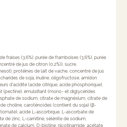
 de fraises (3,6%), purée de framboises (3,6%), purée
entré de jus de citron (0.2%)), sucre,
nesol), protéines de
lait
de vache, concentré de jus
accharides de
soja
, inuline, oligofructose, amidon
urs d'acidité (acide citrique, acide phosphorique),
t (pectine), émulsifiant (mono- et diglycérides
osphate de sodium, citrate de magnésium, citrate de
de choline, caroténoïdes (contient du
soja
) (β-
e tomate), acide L-ascorbique, L-ascorbate de
e de zinc, L-carnitine, sélénite de sodium,
énate de calcium, D-biotine, nicotinamide, acétate