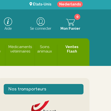
États-Unis
Nederlands
0
Aide
Se connecter
Mon Panier
Médicaments
Soins
Ventes
e
vétérinaires
animaux
Flash
Nos transporteurs