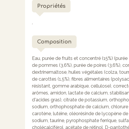
Propriétés
.
Composition
Eau, purée de fruits et concentré (15%) (purée
de pommes (3,6%), purée de poires (3,6%), conc
dextrinemaltose, huiles végétales (colza, tour
de carottes (1,5%), fibres alimentaires (polys
résistant, gomme arabique, cellulose), correcte
arômes, amidon, lactate de calcium, stabilisan
d'acides gras), citrate de potassium, orthoph
sodium, orthophosphate de calcium, chlorure 
carotène, lutéine, oléorésinde de lycopène d
sodium, taurine, pyrophosphate ferrique, sulfat
cholécalciférol, acétate de rétinol, D-pantoth