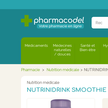
Médicaments
Médecines
Santé et
Hy
naturelles
Bien-être
/ douces
Pharmacie
>
Nutrition médicale
>
NUTRINIDRI
Nutrition médicale
NUTRINIDRINK SMOOTHIE 