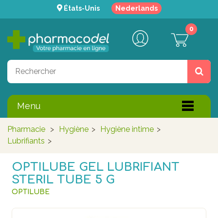
États-Unis
Nederlands
0
Menu
Pharmacie
>
Hygiène
>
Hygiène intime
>
Lubrifiants
>
OPTILUBE GEL LUBRIFIANT
STERIL TUBE 5 G
OPTILUBE