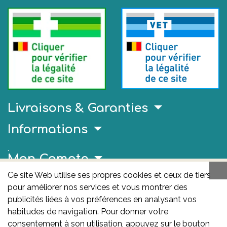
Livraisons & Garanties
Informations
.
Mon Compte
Ce site Web utilise ses propres cookies et ceux de tiers
Liens Utiles
pour améliorer nos services et vous montrer des
AFMPS
publicités liées à vos préférences en analysant vos
habitudes de navigation. Pour donner votre
L'AFMPS est l’autorité compétente en matière de
consentement à son utilisation, appuyez sur le bouton