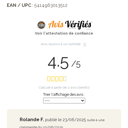
EAN / UPC
: 5414963013512
Voir l'attestation de confiance
Avis soumis à un contrôle
4.5
/5
Calculé à partir de
2
avis client(s)
Trier l'affichage des avis :
Rolande F.
publié le 23/06/2025
suite à une
commande du 10/06/2025