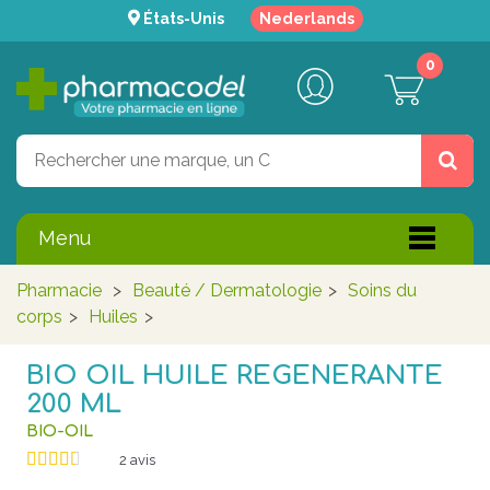
États-Unis
Nederlands
0
Menu
Pharmacie
>
Beauté / Dermatologie
>
Soins du
corps
>
Huiles
>
BIO OIL HUILE REGENERANTE
200 ML
BIO-OIL
2
avis