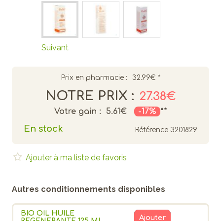
Suivant
Prix en pharmacie :
32.99€
*
NOTRE PRIX :
27.38€
Votre gain :
5.61€
-17%
**
En stock
Référence
3201829
Ajouter à ma liste de favoris
Autres conditionnements disponibles
BIO OIL HUILE
Ajouter
REGENERANTE 125 ML