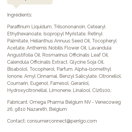
Ingrédients:
Paraffinum Liquidum, Triisononanoin, Cetearyl
Ethylhexanoate, Isopropyl Myristate, Retinyl
Palmitate, Helianthus Annuus Seed Oil, Tocopheryl
Acetate, Anthemis Nobilis Flower Oil, Lavandula
Angustifolia Oil, Rosmarinus Officinalis Leaf Oil,
Calendula Officinalis Extract, Glycine Soja Oil,
Bisabolol, Tocopherol, Parfum, Alpha-lsomethyl
Ionone, Amyl Cinnamal, Benzyl Salicylate, Citronellol,
Coumarin, Eugenol, Farnesol, Geraniol,
Hydroxycitronellal, Limonene, Linalool, CI26100.
Fabricant:
Omega Pharma Belgium NV - Venecoweg
26, 9810 Nazareth, Belgium
Contact:
consumerconnect@perrigo.com