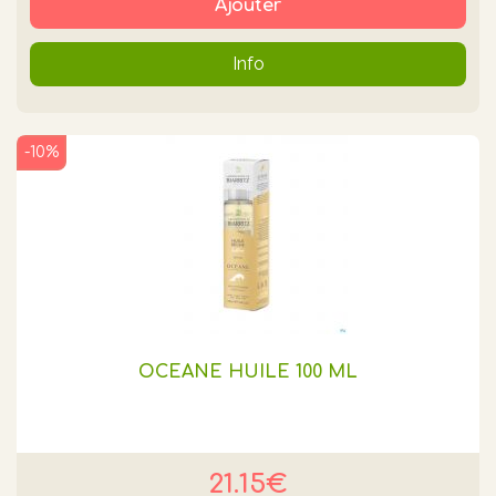
Ajouter
Info
-10%
OCEANE HUILE 100 ML
21.15€