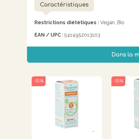
Caractéristiques
Restrictions diététiques :
Vegan, Bio
EAN / UPC
: 5414952013103
Dans la 
-10%
-10%