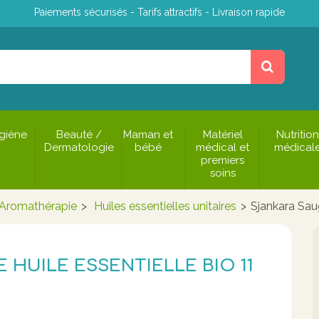
Paiements sécurisés - Tarifs attractifs - Livraison rapide
giène
Beauté /
Maman et
Matériel
Nutrition
Dermatologie
bébé
médical et
médical
premiers
soins
Aromathérapie
>
Huiles essentielles unitaires
>
Sjankara Saug
 HUILE ESSENTIELLE BIO 11