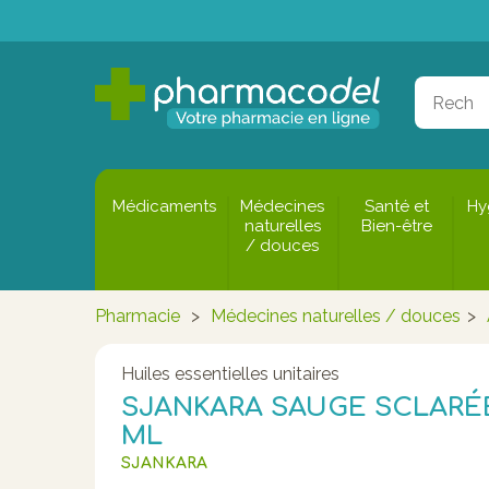
Médicaments
Médecines
Santé et
Hy
naturelles
Bien-être
/ douces
Pharmacie
>
Médecines naturelles / douces
>
Huiles essentielles unitaires
SJANKARA SAUGE SCLARÉE
ML
SJANKARA