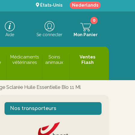
États-Unis
Nederlands
0
Aide
Se connecter
Mon Panier
Médicaments
Soins
Ventes
e
vétérinaires
animaux
Flash
e Sclarée Huile Essentielle Bio 11 Ml
Nos transporteurs