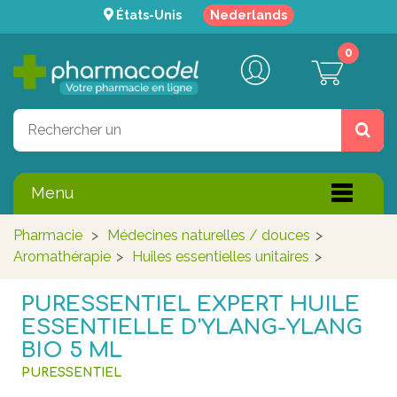
États-Unis
Nederlands
0
Menu
Pharmacie
>
Médecines naturelles / douces
>
Aromathérapie
>
Huiles essentielles unitaires
>
PURESSENTIEL EXPERT HUILE
ESSENTIELLE D'YLANG-YLANG
BIO 5 ML
PURESSENTIEL