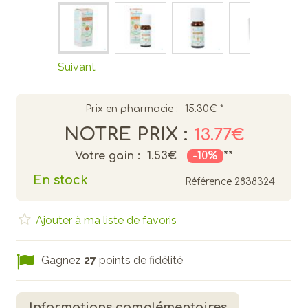
Suivant
Prix en pharmacie :
15.30€
*
NOTRE PRIX :
13.77€
Votre gain :
1.53€
-10%
**
En stock
Référence
2838324
Ajouter à ma liste de favoris
Gagnez
27
points de fidélité
Informations complémentaires