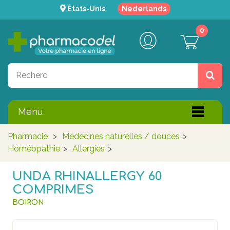
États-Unis
Nederlands
0
Menu
Pharmacie
>
Médecines naturelles / douces
>
Homéopathie
>
Allergies
>
UNDA RHINALLERGY 60
COMPRIMES
BOIRON