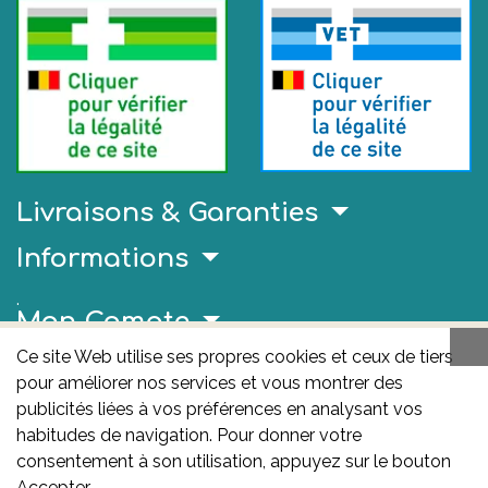
Livraisons & Garanties
Informations
.
Mon Compte
Ce site Web utilise ses propres cookies et ceux de tiers
Liens Utiles
pour améliorer nos services et vous montrer des
AFMPS
publicités liées à vos préférences en analysant vos
habitudes de navigation. Pour donner votre
L'AFMPS est l’autorité compétente en matière de
consentement à son utilisation, appuyez sur le bouton
médicaments et de produits de santé en Belgique. Ce
Accepter.