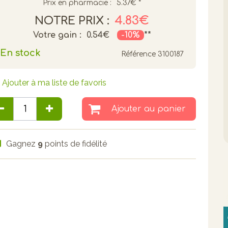
Prix en pharmacie :
5.37€
*
4.83€
NOTRE PRIX :
Votre gain :
0.54€
-10%
**
En stock
Référence
3100187
Ajouter à ma liste de favoris
Ajouter au panier
Gagnez
9
points de fidélité