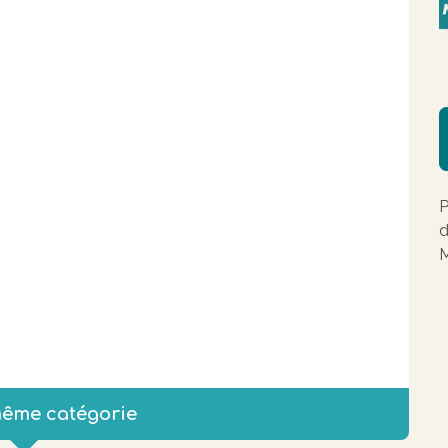
P
d
M
même catégorie