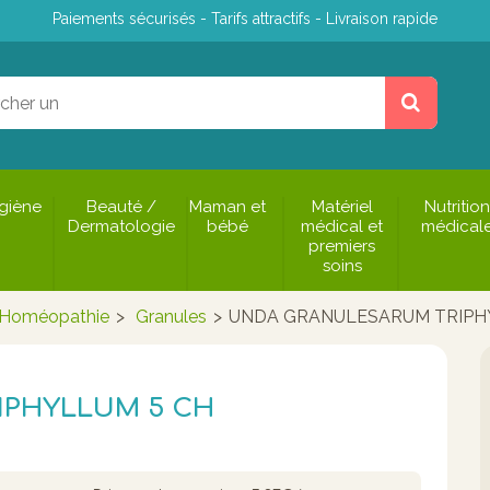
Paiements sécurisés - Tarifs attractifs - Livraison rapide
giène
Beauté /
Maman et
Matériel
Nutrition
Dermatologie
bébé
médical et
médical
premiers
soins
Homéopathie
>
Granules
>
UNDA GRANULESARUM TRIPH
IPHYLLUM 5 CH