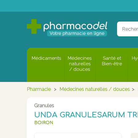
Médicaments
Médecines
Santé et
Hy
naturelles
Bien-être
/ douces
Pharmacie
>
Médecines naturelles / douces
>
Granules
UNDA GRANULESARUM TR
BOIRON