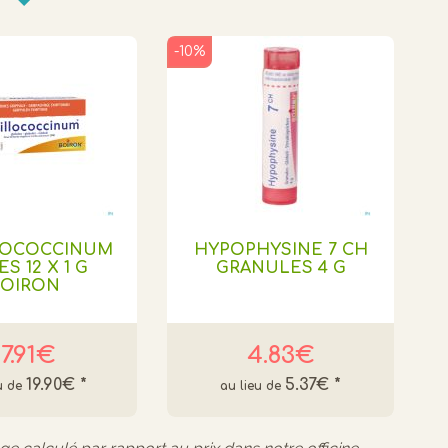
-10%
LOCOCCINUM
HYPOPHYSINE 7 CH
S 12 X 1 G
GRANULES 4 G
OIRON
17.91€
4.83€
19.90€
*
5.37€
*