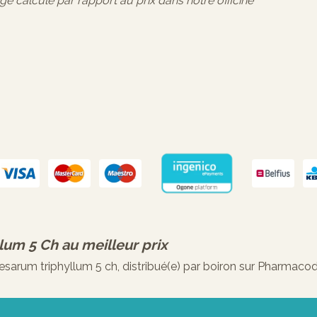
age calculé par rapport au prix dans notre officine
lum 5 Ch
au meilleur prix
rum triphyllum 5 ch, distribué(e) par boiron sur Pharmacode