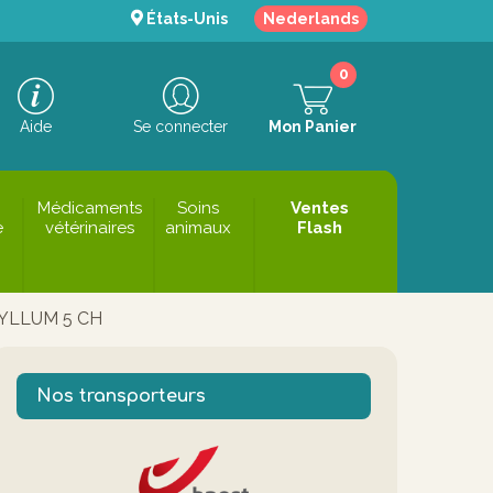
États-Unis
Nederlands
0
Aide
Se connecter
Mon Panier
Médicaments
Soins
Ventes
e
vétérinaires
animaux
Flash
YLLUM 5 CH
Nos transporteurs