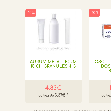
-10%
-10%
AURUM METALLICUM
OSCIL
15 CH GRANULES 4 G
DOSE
B
4.83€
5.37€
*