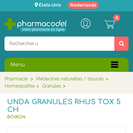
États-Unis
Nederlands
0
Menu
Pharmacie
>
Médecines naturelles / douces
>
Homéopathie
>
Granules
>
UNDA GRANULES RHUS TOX 5
CH
BOIRON