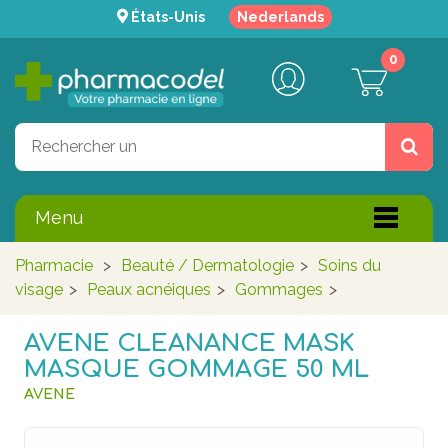
États-Unis
Nederlands
0
Menu
Pharmacie
>
Beauté / Dermatologie
>
Soins du
visage
>
Peaux acnéiques
>
Gommages
>
AVENE CLEANANCE MASK
MASQUE GOMMAGE 50 ML
AVENE