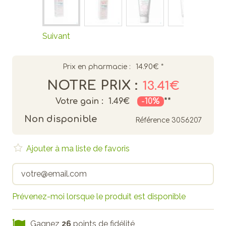
Suivant
Prix en pharmacie :
14.90€
*
NOTRE PRIX :
13.41€
Votre gain :
1.49€
-10%
**
Non disponible
Référence
3056207
Ajouter à ma liste de favoris
Prévenez-moi lorsque le produit est disponible
Gagnez
26
points de fidélité