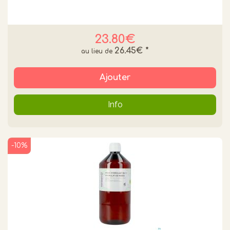
23.80€
26.45€
*
Ajouter
Info
-10%