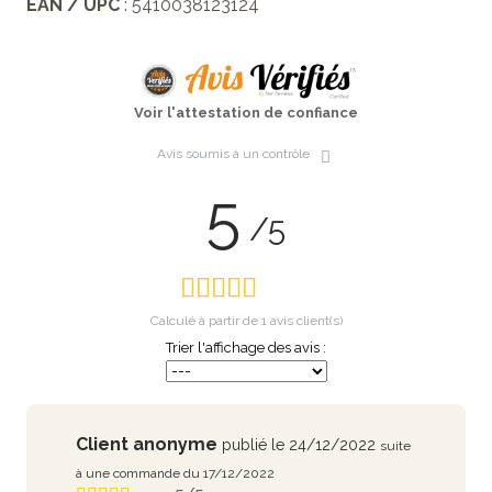
EAN / UPC
: 5410038123124
Voir l'attestation de confiance
Avis soumis à un contrôle
5
/5
Calculé à partir de
1
avis client(s)
Trier l'affichage des avis :
Client anonyme
publié le 24/12/2022
suite
à une commande du 17/12/2022