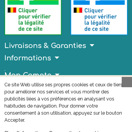
Livraisons & Garanties
Informations
.
Mon Compte
Ce site Web utilise ses propres cookies et ceux de tiers
Liens Utiles
pour améliorer nos services et vous montrer des
publicités liées à vos préférences en analysant vos
AFMPS
habitudes de navigation. Pour donner votre
L'AFMPS est l’autorité compétente en matière de
consentement à son utilisation, appuyez sur le bouton
médicaments et de produits de santé en Belgique. Ce
Accepter.
site est sous son contrôle.
Agence fédérale des