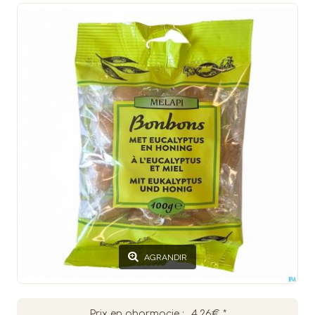
AGRANDIR
Prix en pharmacie :
4.26€
*