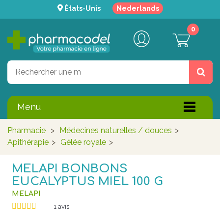
États-Unis
Nederlands
0
Menu
Pharmacie
>
Médecines naturelles / douces
>
Apithérapie
>
Gélée royale
>
MELAPI BONBONS
EUCALYPTUS MIEL 100 G
MELAPI
1
avis