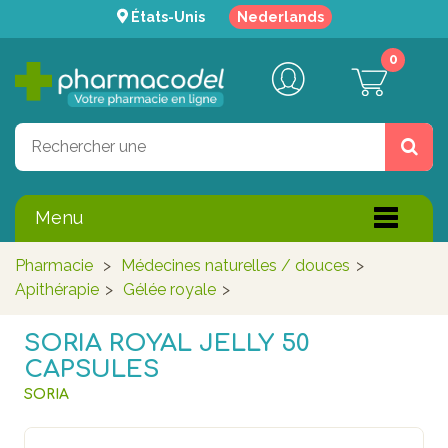
États-Unis
Nederlands
0
Menu
Pharmacie
>
Médecines naturelles / douces
>
Apithérapie
>
Gélée royale
>
SORIA ROYAL JELLY 50
CAPSULES
SORIA