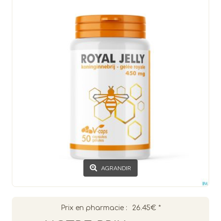
AGRANDIR
Prix en pharmacie :
26.45€
*