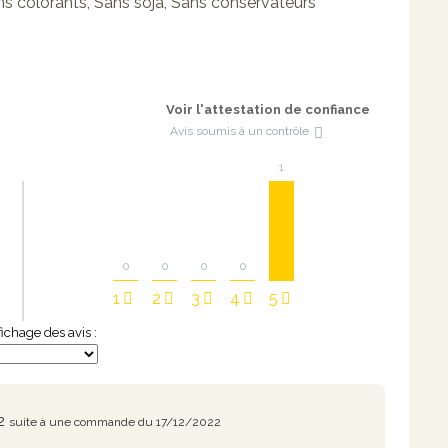
ns colorants, Sans soja, Sans conservateurs
Voir l'attestation de confiance
Avis soumis à un contrôle
1
0
0
0
0
1
2
3
4
5
ffichage des avis :
2
suite à une commande du 17/12/2022