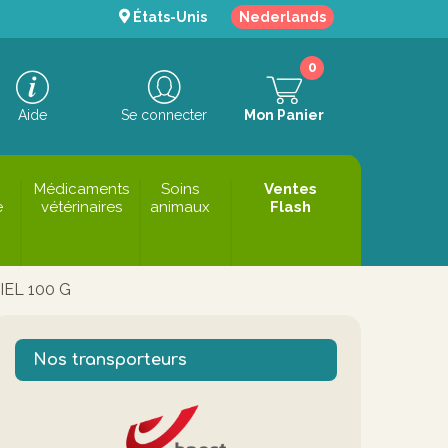
États-Unis
Nederlands
0
Aide
Se connecter
Mon Panier
Médicaments
Soins
Ventes
e
vétérinaires
animaux
Flash
EL 100 G
Nos transporteurs