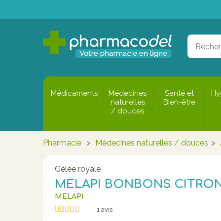
Médicaments
Médecines
Santé et
Hy
naturelles
Bien-être
/ douces
Pharmacie
>
Médecines naturelles / douces
>
Gélée royale
MELAPI BONBONS CITRON 
MELAPI
1
avis