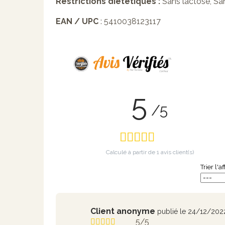
Restrictions diététiques :
Sans lactose, Sa
EAN / UPC
: 5410038123117
5
/5
Calculé à partir de
1
avis client(s)
Trier l'a
Client anonyme
publié le 24/12/202
5/5