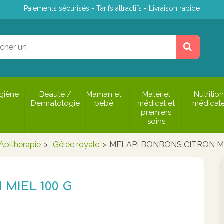
Paiements sécurisés - Tarifs attractifs - Livraison rapide
giène
Beauté /
Maman et
Matériel
Nutrition
Dermatologie
bébé
médical et
médical
premiers
soins
Apithérapie
>
Gélée royale
>
MELAPI BONBONS CITRON MI
MIEL 100 G