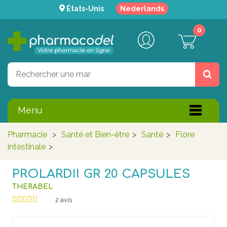
États-Unis
Nederlands
0
Menu
Pharmacie
>
Santé et Bien-être
>
Santé
>
Flore
intestinale
>
PROLARDII GR 20 CAPSULES
THERABEL
2
avis