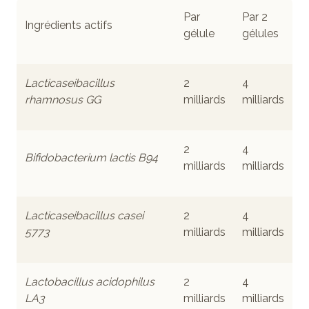
Par
Par 2
Ingrédients actifs
gélule
gélules
Lacticaseibacillus
2
4
rhamnosus GG
milliards
milliards
2
4
Bifidobacterium lactis B94
milliards
milliards
Lacticaseibacillus casei
2
4
5773
milliards
milliards
Lactobacillus acidophilus
2
4
LA3
milliards
milliards