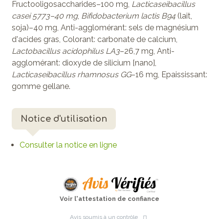
Fructooligosaccharides–100 mg,
Lacticaseibacillus
casei 5773–40 mg
,
Bifidobacterium
lactis B94
(lait,
soja)–40 mg, Anti-agglomérant: sels de magnésium
d'acides gras, Colorant: carbonate de calcium,
Lactobacillus acidophilus LA3
–26,7 mg, Anti-
agglomérant: dioxyde de silicium [nano],
Lacticaseibacillus rhamnosus GG
–16 mg, Epaississant:
gomme gellane.
Notice d'utilisation
Consulter la notice en ligne
Voir l'attestation de confiance
Avis soumis à un contrôle