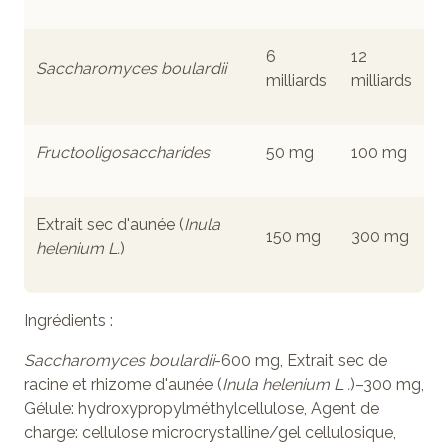
6
12
Saccharomyces boulardii
milliards
milliards
Fructooligosaccharides
50 mg
100 mg
Extrait sec d'aunée (
Inula
150 mg
300 mg
helenium L.
)
Ingrédients
:
Saccharomyces boulardii
-600 mg, Extrait sec de
racine et rhizome d'aunée (
Inula helenium L .
)–300 mg,
Gélule: hydroxypropylméthylcellulose, Agent de
charge: cellulose microcrystalline/gel cellulosique,