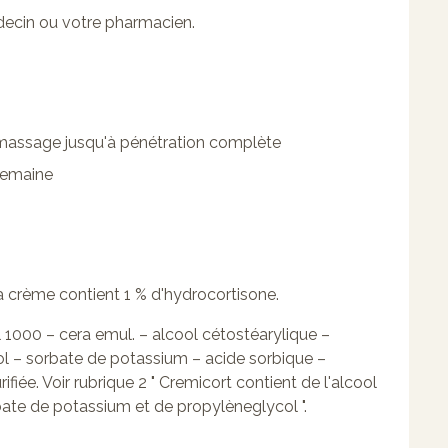
decin ou votre pharmacien.
c massage jusqu'à pénétration complète
 semaine
a crème contient 1 % d'hydrocortisone.
000 – cera emul. – alcool cétostéarylique –
col – sorbate de potassium – acide sorbique –
ée. Voir rubrique 2 " Cremicort contient de l'alcool
rbate de potassium et de propylèneglycol ".