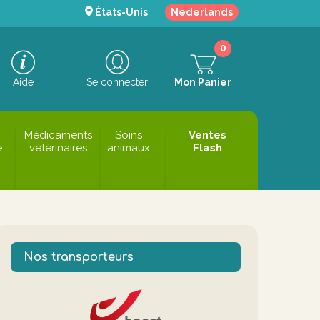
États-Unis
Nederlands
0
Aide
Se connecter
Mon Panier
Médicaments
Soins
Ventes
e
vétérinaires
animaux
Flash
Nos transporteurs