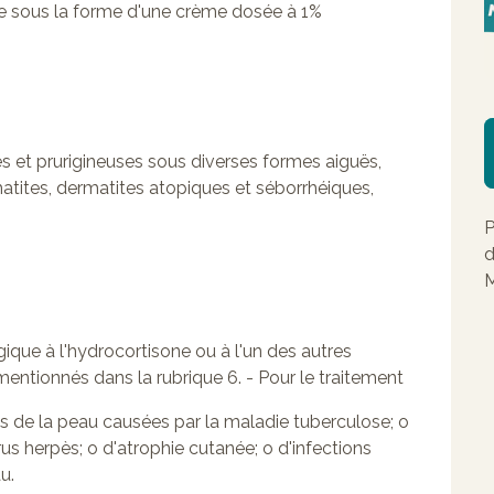
 sous la forme d'une crème dosée à 1%
es et prurigineuses sous diverses formes aiguës,
atites, dermatites atopiques et séborrhéiques,
P
d
M
rgique à l'hydrocortisone ou à l'un des autres
ionnés dans la rubrique 6. - Pour le traitement
ons de la peau causées par la maladie tuberculose; o
us herpès; o d'atrophie cutanée; o d'infections
u.