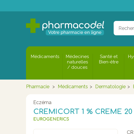
Médicaments
Médecines
Santé et
Hy
naturelles
Bien-être
/ douces
Pharmacie
>
Médicaments
>
Dermatologie
>
Eczéma
CREMICORT 1 % CREME 20
EUROGENERICS
CR