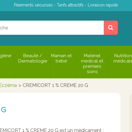
Paiements sécurisés - Tarifs attractifs - Livraison rapide
giène
Beauté /
Maman et
Matériel
Nutrition
Dermatologie
bébé
médical et
médical
premiers
soins
Eczéma
>
CREMICORT 1 % CREME 20 G
 G
EMICORT 1 % CREME 20 G est un médicament :