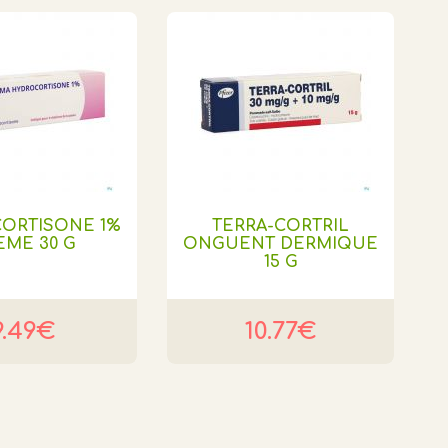
ORTISONE 1%
TERRA-CORTRIL
EME 30 G
ONGUENT DERMIQUE
15 G
9.49€
10.77€