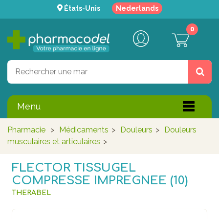
États-Unis
Nederlands
0
Menu
Pharmacie
>
Médicaments
>
Douleurs
>
Douleurs
musculaires et articulaires
>
FLECTOR TISSUGEL
COMPRESSE IMPREGNEE (10)
THERABEL