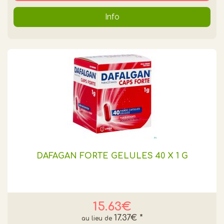
Info
DAFAGAN FORTE GÉLULES 40 X 1 G
15.63€
17.37€
*