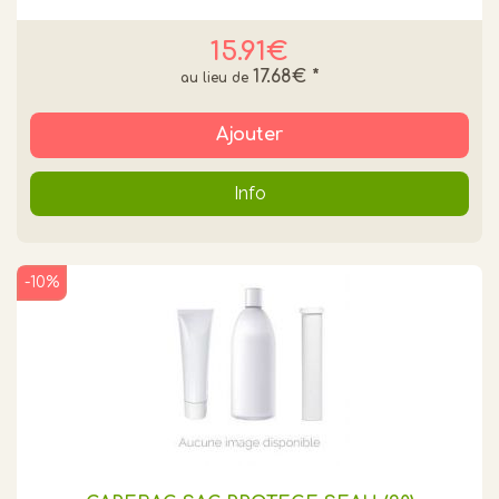
15.91€
17.68€
*
Ajouter
Info
-10%