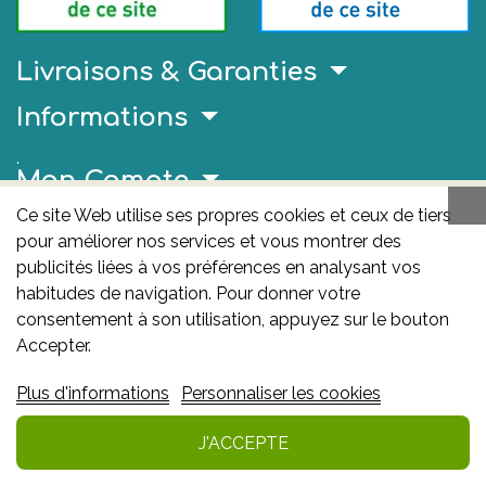
Livraisons & Garanties
Informations
.
Mon Compte
Ce site Web utilise ses propres cookies et ceux de tiers
Liens Utiles
pour améliorer nos services et vous montrer des
publicités liées à vos préférences en analysant vos
AFMPS
habitudes de navigation. Pour donner votre
L'AFMPS est l’autorité compétente en matière de
consentement à son utilisation, appuyez sur le bouton
médicaments et de produits de santé en Belgique. Ce
Accepter.
site est sous son contrôle.
Agence fédérale des
Plus d'informations
Personnaliser les cookies
médicaments et des produits de santé – afmps
:
Avenue Galilée 5/03 1210 Bruxelles
J'ACCEPTE
Ajouter au panier