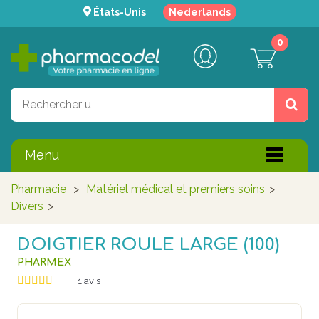
États-Unis
Nederlands
0
Menu
Pharmacie
>
Matériel médical et premiers soins
>
Divers
>
DOIGTIER ROULE LARGE (100)
PHARMEX
1
avis