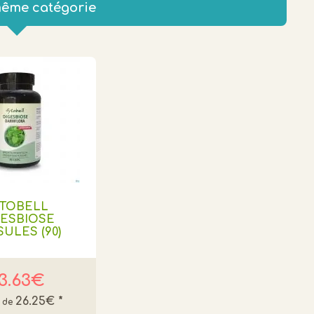
même catégorie
YTOBELL
GESBIOSE
ULES (90)
3.63€
26.25€
*