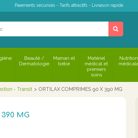
Paiements sécurisés - Tarifs attractifs - Livraison rapide
giène
Beauté /
Maman et
Matériel
Nutrition
Dermatologie
bébé
médical et
médical
premiers
soins
stion - Transit
>
ORTILAX COMPRIMES 90 X 390 MG
 390 MG