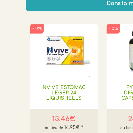
Dans la 
-10%
-10%
NVIVE ESTOMAC
F
LEGER 24
DI
LIQUISHELLS
CAPS
13.46€
2
14.95€
*