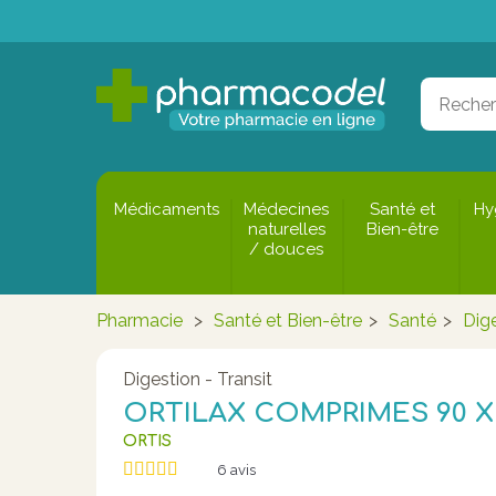
Médicaments
Médecines
Santé et
Hy
naturelles
Bien-être
/ douces
Pharmacie
>
Santé et Bien-être
>
Santé
>
Dige
Digestion - Transit
ORTILAX COMPRIMES 90 X
ORTIS
6
avis