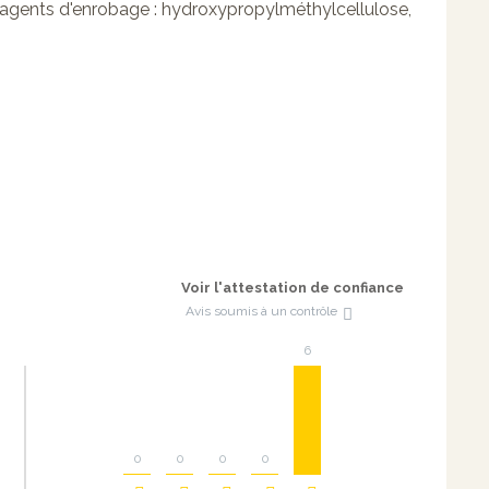
 agents d'enrobage : hydroxypropylméthylcellulose,
Voir l'attestation de confiance
Avis soumis à un contrôle
6
0
0
0
0