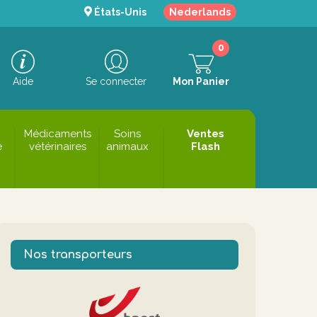
États-Unis
Nederlands
0
Aide
Se connecter
Mon Panier
Médicaments
Soins
Ventes
e
vétérinaires
animaux
Flash
Nos transporteurs