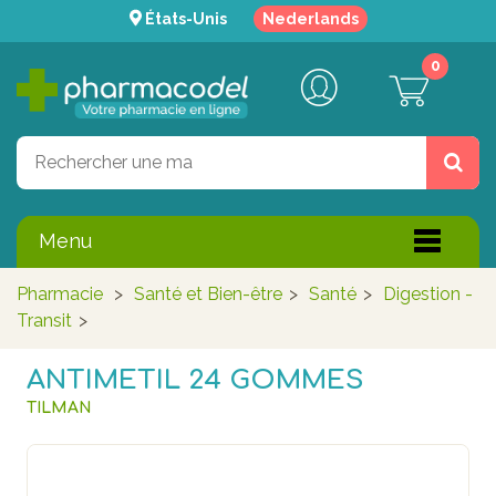
États-Unis
Nederlands
0
Menu
Pharmacie
>
Santé et Bien-être
>
Santé
>
Digestion -
Transit
>
ANTIMETIL 24 GOMMES
TILMAN