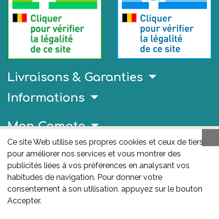
Livraisons & Garanties
Informations
.
Mon Compte
Ce site Web utilise ses propres cookies et ceux de tiers
Liens Utiles
pour améliorer nos services et vous montrer des
AFMPS
publicités liées à vos préférences en analysant vos
habitudes de navigation. Pour donner votre
L'AFMPS est l’autorité compétente en matière de
consentement à son utilisation, appuyez sur le bouton
médicaments et de produits de santé en Belgique. Ce
Accepter.
site est sous son contrôle.
Agence fédérale des