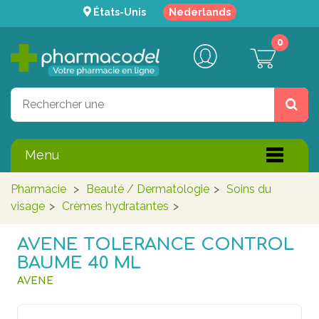
États-Unis
Nederlands
0
Menu
Pharmacie
>
Beauté / Dermatologie
>
Soins du
visage
>
Crèmes hydratantes
>
AVENE TOLERANCE CONTROL
BAUME 40 ML
AVENE