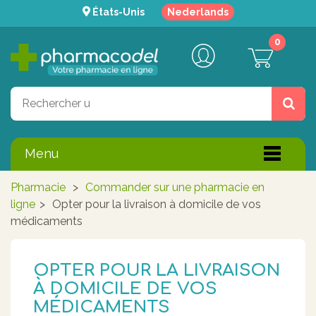
États-Unis
Nederlands
0
Menu
Pharmacie
>
Commander sur une pharmacie en
ligne
>
Opter pour la livraison à domicile de vos
médicaments
OPTER POUR LA LIVRAISON
À DOMICILE DE VOS
MÉDICAMENTS