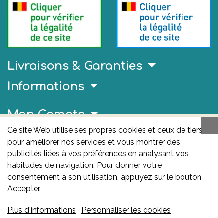
Livraisons & Garanties
Informations
.
Mon Compte
Ce site Web utilise ses propres cookies et ceux de tiers
Liens Utiles
pour améliorer nos services et vous montrer des
AFMPS
publicités liées à vos préférences en analysant vos
habitudes de navigation. Pour donner votre
L'AFMPS est l’autorité compétente en matière de
consentement à son utilisation, appuyez sur le bouton
médicaments et de produits de santé en Belgique. Ce
Accepter.
site est sous son contrôle.
Agence fédérale des
Plus d'informations
Personnaliser les cookies
médicaments et des produits de santé – afmps
: