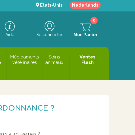
États-Unis
Nederlands
0
Aide
Se connecter
Mon Panier
Médicaments
Soins
Ventes
e
vétérinaires
animaux
Flash
ORDONNANCE ?
en s'y trouve pas ?