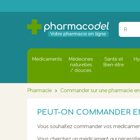
Médicaments
Médecines
Santé et
Hy
naturelles
Bien-être
/ douces
Pharmacie
>
Commander sur une pharmacie en 
PEUT-ON COMMANDER EN
Vous souhaitez commander vos médicaments
Vous cherchez un médicament qui nécessit