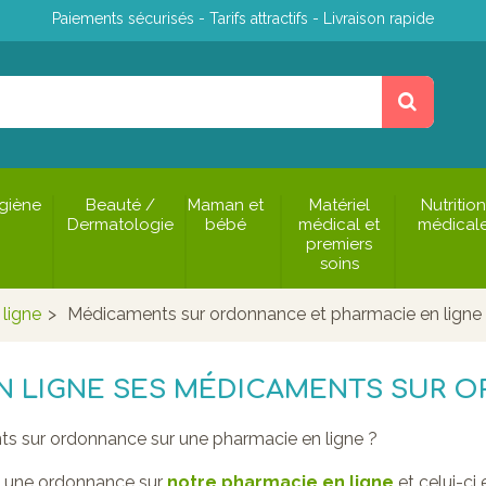
Paiements sécurisés - Tarifs attractifs - Livraison rapide
giène
Beauté /
Maman et
Matériel
Nutrition
Dermatologie
bébé
médical et
médical
premiers
soins
ligne
>
Médicaments sur ordonnance et pharmacie en ligne
 LIGNE SES MÉDICAMENTS SUR 
 sur ordonnance sur une pharmacie en ligne ?
e une ordonnance sur
notre pharmacie en ligne
et celui-ci 