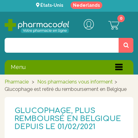
États-Unis
Nederlands
0
Menu
Pharmacie
>
Nos pharmaciens vous informent
>
Glucophage est retiré du remboursement en Belgique
GLUCOPHAGE, PLUS
REMBOURSÉ EN BELGIQUE
DEPUIS LE 01/02/2021