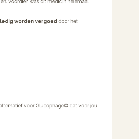
gen. Voordien was dit medicijn helemaal
olledig worden vergoed
door het
n alternatief voor Glucophage© dat voor jou