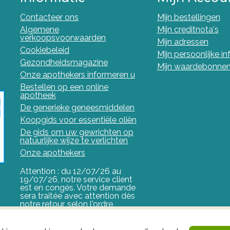
Contacteer ons
Mijn bestellingen
Algemene
Mijn creditnota's
verkoopsvoorwaarden
Mijn adressen
Cookiebeleid
Mijn persoonlijke i
Gezondheidsmagazine
Mijn waardebonne
Onze apothekers informeren u
Bestellen op een online
apotheek
De generieke geneesmiddelen
Koopgids voor essentiële oliën
De gids om uw gewrichten op
natuurlijke wijze te verlichten
Onze apothekers
Attention : du 12/07/26 au
19/07/26, notre service client
est en congés. Votre demande
sera traitée avec attention dès
notre retour, selon l'ordre
d'arrivée.
FAGG