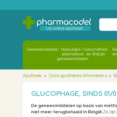
Geneesmiddelen
Natuurlijke /
Gezondheid
Se
alternatieve
en Welzijn
en
geneesmiddelen
Apotheek
>
Onze apothekers informeren u
>
G
GLUCOPHAGE, SINDS 01/0
De geneesmiddelen op basis van metf
niet meer terugbetaald in België.
Ze zij