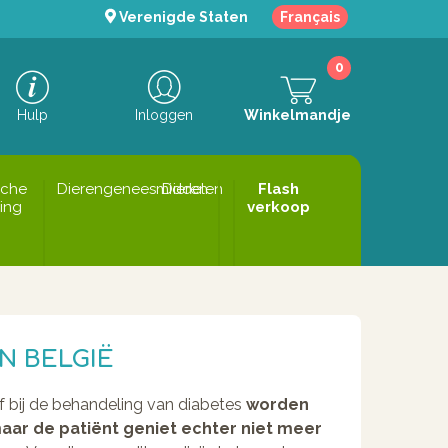
Verenigde Staten
Français
0
Hulp
Inloggen
Winkelmandje
sche
Dierengeneesmiddelen
Dieren
Flash
ing
verkoop
N BELGIË
ief bij de behandeling van diabetes
worden
aar de patiënt geniet echter niet meer