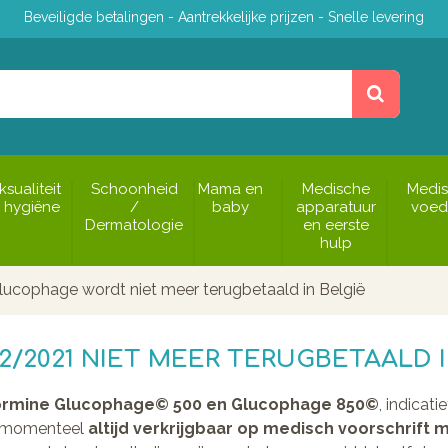
Beveiligde betalingen - Aantrekkelijke prijzen - Snelle levering
ksualiteit
Schoonheid
Mama en
Medische
Medi
 hygiëne
/
baby
apparatuur
voed
Dermatologie
en eerste
hulp
lucophage wordt niet meer terugbetaald in België
2/2021 NIET MEER TERUGBETAALD I
ormine Glucophage© 500 en Glucophage 850©
, indicat
n momenteel
altijd verkrijgbaar op medisch voorschrift
m