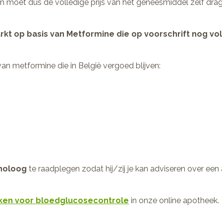
 en moet dus de volledige prijs van het geneesmiddel zelf dra
rkt op basis van Metformine die op voorschrift nog v
van metformine die in België vergoed blijven:
inoloog
te raadplegen zodat hij/zij je kan adviseren over ee
ken voor bloedglucosecontrole
in onze online apotheek.