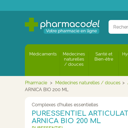
Médicaments
Médecines
Santé et
Hy
naturelles
Bien-être
/ douces
Pharmacie
>
Médecines naturelles / douces
>
ARNICA BIO 200 ML
Complexes d'huiles essentielles
PURESSENTIEL ARTICULA
ARNICA BIO 200 ML