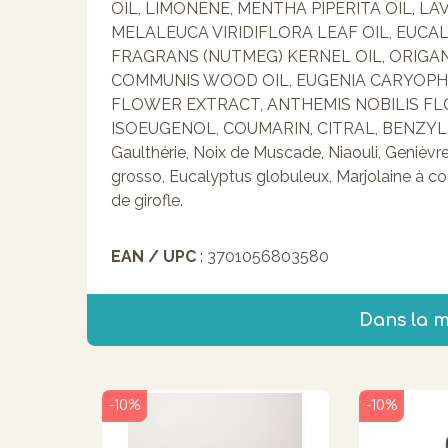
OIL, LIMONENE, MENTHA PIPERITA OIL, L
MELALEUCA VIRIDIFLORA LEAF OIL, EUCA
FRAGRANS (NUTMEG) KERNEL OIL, ORIGA
COMMUNIS WOOD OIL, EUGENIA CARYOPHY
FLOWER EXTRACT, ANTHEMIS NOBILIS FLO
ISOEUGENOL, COUMARIN, CITRAL, BENZYL ALC
Gaulthérie, Noix de Muscade, Niaouli, Genièvre
grosso, Eucalyptus globuleux, Marjolaine à co
de girofle.
EAN / UPC
: 3701056803580
Dans la 
-10%
-10%