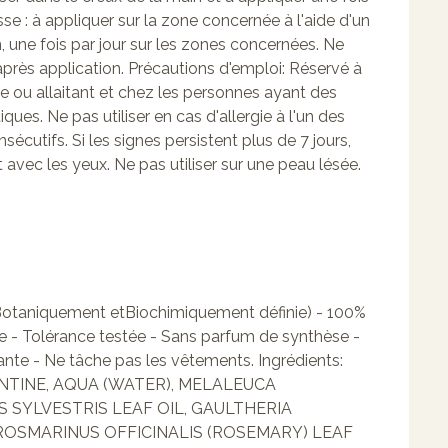
e : à appliquer sur la zone concernée à l'aide d'un
 une fois par jour sur les zones concernées. Ne
s après application. Précautions d'emploi: Réservé à
te ou allaitant et chez les personnes ayant des
ues. Ne pas utiliser en cas d'allergie à l'un des
nsécutifs. Si les signes persistent plus de 7 jours,
avec les yeux. Ne pas utiliser sur une peau lésée.
 Botaniquement etBiochimiquement définie) - 100%
elle - Tolérance testée - Sans parfum de synthèse -
ante - Ne tâche pas les vêtements. Ingrédients:
NTINE, AQUA (WATER), MELALEUCA
S SYLVESTRIS LEAF OIL, GAULTHERIA
ROSMARINUS OFFICINALIS (ROSEMARY) LEAF