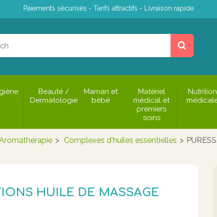
Paiements sécurisés - Tarifs attractifs - Livraison rapide
giène
Beauté /
Maman et
Matériel
Nutrition
Dermatologie
bébé
médical et
médical
premiers
soins
Aromathérapie
>
Complexes d'huiles essentielles
>
PURESS
TIONS HUILE DE MASSAGE