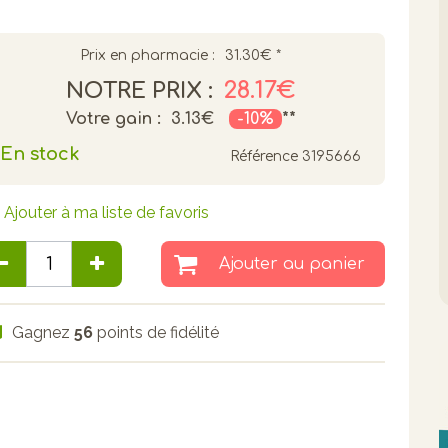
Prix en pharmacie :
31.30€
*
28.17€
NOTRE PRIX :
Votre gain :
3.13€
-10%
**
En stock
Référence
3195666
Ajouter à ma liste de favoris
Ajouter au panier
Gagnez
56
points de fidélité