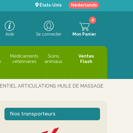
États-Unis
Nederlands
0
Aide
Se connecter
Mon Panier
Médicaments
Soins
Ventes
e
vétérinaires
animaux
Flash
ENTIEL ARTICULATIONS HUILE DE MASSAGE
Nos transporteurs