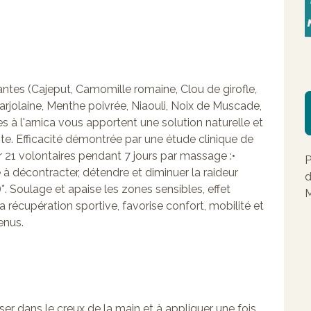
xantes (Cajeput, Camomille romaine, Clou de girofle,
arjolaine, Menthe poivrée, Niaouli, Noix de Muscade,
s à l'arnica vous apportent une solution naturelle et
te. Efficacité démontrée par une étude clinique de
 21 volontaires pendant 7 jours par massage :•
P
e à décontracter, détendre et diminuer la raideur
d
)*. Soulage et apaise les zones sensibles, effet
M
la récupération sportive, favorise confort, mobilité et
enus.
rser dans le creux de la main et à appliquer une fois