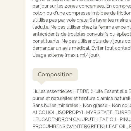
par jour sur les zones concernées. En compress
coton ou d'une compresse imbibée de friction,
s'utilise pas par voie orale. Se laver les main
l'adulte. Ne pas utiliser chez la femme encein
antécédents de troubles convulsifs ou épileptiq
constituants. Ne pas utiliser plus de 7 jours co
demander un avis médical. Eviter tout contact 
Usage externe (max 1 ml/ jour).
Composition
Huiles essentielles HEBBD (Huile Essentielle
pures et naturelles et teinture d'arnica natur
Sans huiles minérales - Non grasse - Non coll
ALCOHOL, ISOPROPYL MYRISTATE, TURPE
LEUCADENDRON CAJUPUTI LEAF OIL, PINU
PROCUMBENS (WINTERGREEN) LEAF OIL, 