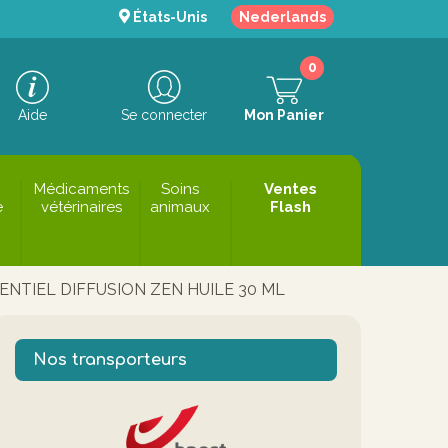
États-Unis
Nederlands
0
Aide
Se connecter
Mon Panier
Médicaments
Soins
Ventes
e
vétérinaires
animaux
Flash
ENTIEL DIFFUSION ZEN HUILE 30 ML
Nos transporteurs