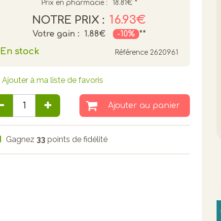
Prix en pharmacie :
18.81€
*
16.93€
NOTRE PRIX :
Votre gain :
1.88€
-10%
**
En stock
Référence
2620961
Ajouter à ma liste de favoris
Ajouter au panier
Gagnez
33
points de fidélité