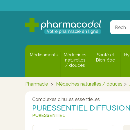
Médicaments
Médecines
Santé et
Hy
naturelles
Bien-être
/ douces
Pharmacie
>
Médecines naturelles / douces
>
Complexes d'huiles essentielles
PURESSENTIEL DIFFUSION
PURESSENTIEL