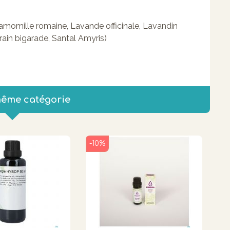
 Camomille romaine, Lavande officinale, Lavandin
rain bigarade, Santal Amyris)
même catégorie
-10%