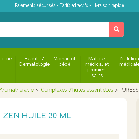
Paiements sécurisés - Tarifs attractifs - Livraison rapide
giène
Beauté /
Maman et
Matériel
Nutrition
Dermatologie
bébé
médical et
médical
premiers
soins
Aromathérapie
>
Complexes d'huiles essentielles
>
PURESS
 ZEN HUILE 30 ML