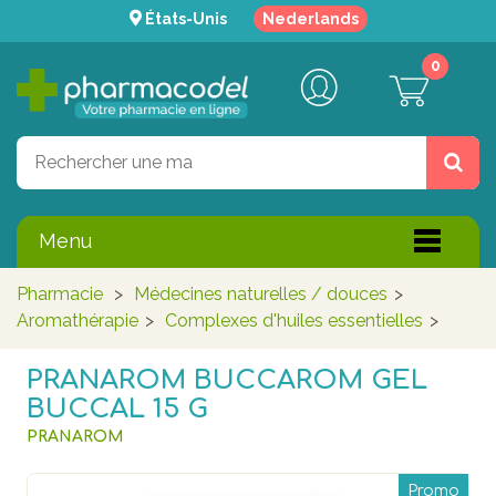
États-Unis
Nederlands
0
Menu
Pharmacie
>
Médecines naturelles / douces
>
Aromathérapie
>
Complexes d'huiles essentielles
>
PRANAROM BUCCAROM GEL
BUCCAL 15 G
PRANAROM
Promo