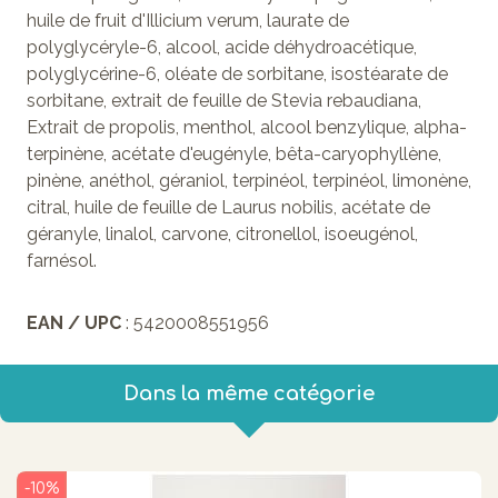
huile de fruit d'Illicium verum, laurate de
polyglycéryle-6, alcool, acide déhydroacétique,
polyglycérine-6, oléate de sorbitane, isostéarate de
sorbitane, extrait de feuille de Stevia rebaudiana,
Extrait de propolis, menthol, alcool benzylique, alpha-
terpinène, acétate d'eugényle, bêta-caryophyllène,
pinène, anéthol, géraniol, terpinéol, terpinéol, limonène,
citral, huile de feuille de Laurus nobilis, acétate de
géranyle, linalol, carvone, citronellol, isoeugénol,
farnésol.
EAN / UPC
: 5420008551956
Dans la même catégorie
-10%