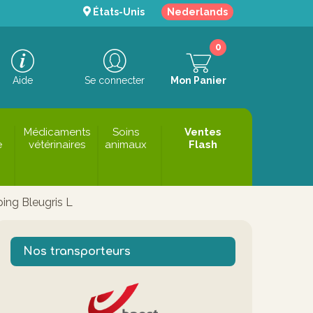
États-Unis
Nederlands
0
Aide
Se connecter
Mon Panier
Médicaments
Soins
Ventes
e
vétérinaires
animaux
Flash
ing Bleugris L
Nos transporteurs