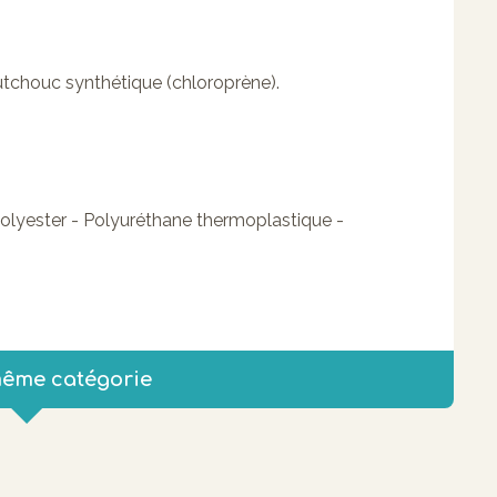
utchouc synthétique (chloroprène).
lyester - Polyuréthane thermoplastique -
même catégorie