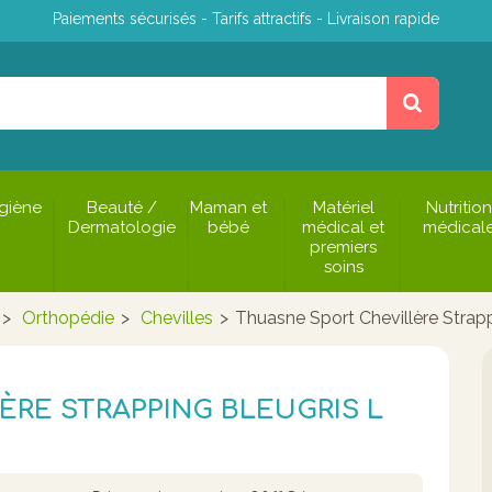
Paiements sécurisés - Tarifs attractifs - Livraison rapide
giène
Beauté /
Maman et
Matériel
Nutrition
Dermatologie
bébé
médical et
médical
premiers
soins
>
Orthopédie
>
Chevilles
>
Thuasne Sport Chevillère Strapp
RE STRAPPING BLEUGRIS L