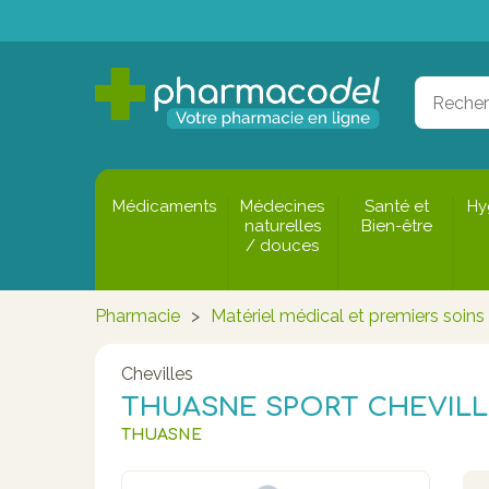
Médicaments
Médecines
Santé et
Hy
naturelles
Bien-être
/ douces
Pharmacie
>
Matériel médical et premiers soins
Chevilles
THUASNE SPORT CHEVILLÈ
THUASNE