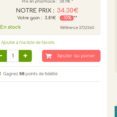
Prix en pharmacie :
38.11€
*
34.30€
NOTRE PRIX :
Votre gain :
3.81€
-10%
**
En stock
Référence
3722360
Ajouter à ma liste de favoris
Ajouter au panier
Gagnez
68
points de fidélité