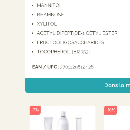
MANNITOL
RHAMNOSE
XYLITOL
ACETYL DIPEPTIDE-1 CETYL ESTER
FRUCTOOLIGOSACCHARIDES
TOCOPHEROL. [BI2053]
EAN / UPC
: 3701129812426
Dans la 
-7%
-10%