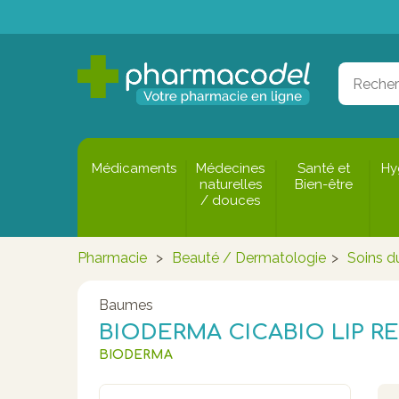
Médicaments
Médecines
Santé et
Hy
naturelles
Bien-être
/ douces
Pharmacie
>
Beauté / Dermatologie
>
Soins d
Baumes
BIODERMA CICABIO LIP RE
BIODERMA