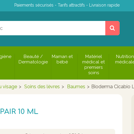
Paiements sécurisés - Tarifs attractifs - Livraison rapide
giène
Beauté /
Maman et
Matériel
Nutrition
Dermatologie
bébé
médical et
médical
premiers
soins
u visage
>
Soins des lèvres
>
Baumes
>
Bioderma Cicabio L
PAIR 10 ML