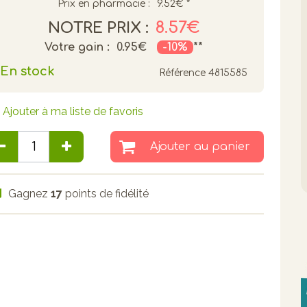
Prix en pharmacie :
9.52€
*
8.57€
NOTRE PRIX :
Votre gain :
0.95€
-10%
**
En stock
Référence
4815585
Ajouter à ma liste de favoris
Ajouter au panier
Gagnez
17
points de fidélité