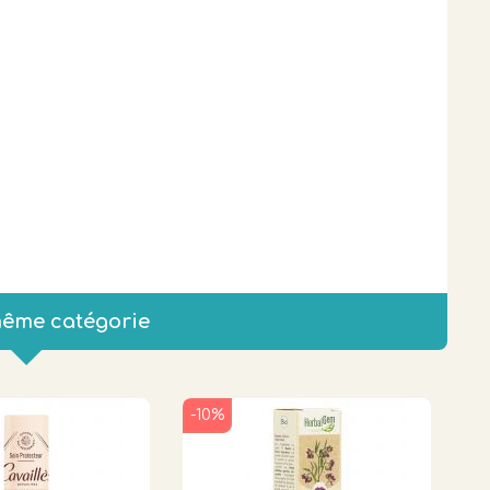
même catégorie
-10%