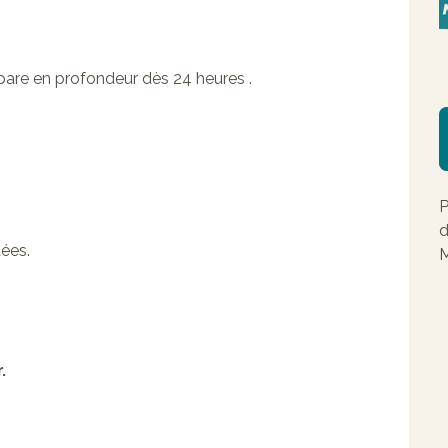
pare en profondeur dès 24 heures ​.
P
d
tées.
M
.