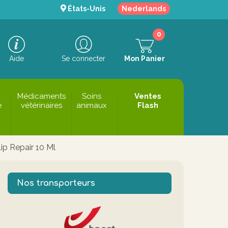
États-Unis
Nederlands
0
Aide
Se connecter
Mon Panier
Médicaments
Soins
Ventes
e
vétérinaires
animaux
Flash
ip Repair 10 Ml
Nos transporteurs