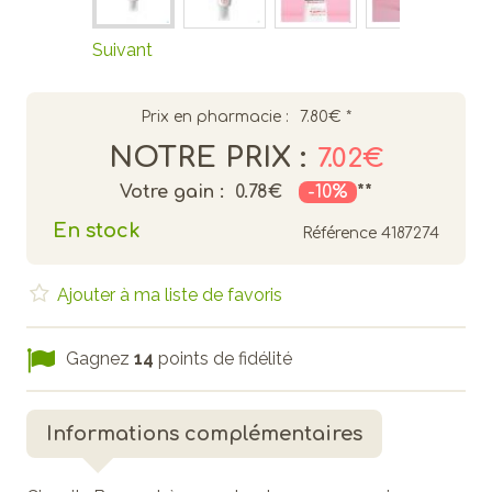
Suivant
Prix en pharmacie :
7.80€
*
NOTRE PRIX :
7.02€
Votre gain :
0.78€
-10%
**
En stock
Référence
4187274
Ajouter à ma liste de favoris
Gagnez
14
points de fidélité
Informations complémentaires