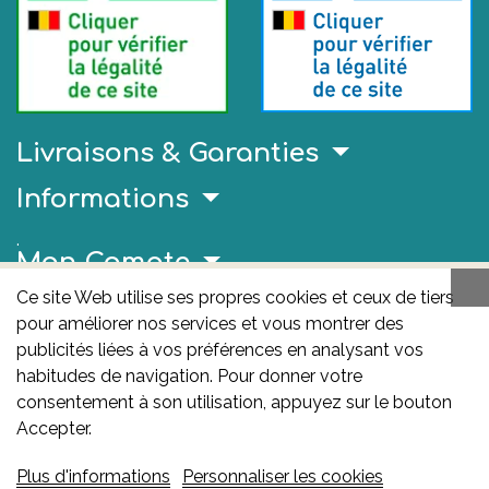
Livraisons & Garanties
Informations
.
Mon Compte
Ce site Web utilise ses propres cookies et ceux de tiers
Liens Utiles
pour améliorer nos services et vous montrer des
AFMPS
publicités liées à vos préférences en analysant vos
habitudes de navigation. Pour donner votre
L'AFMPS est l’autorité compétente en matière de
consentement à son utilisation, appuyez sur le bouton
médicaments et de produits de santé en Belgique. Ce
Accepter.
site est sous son contrôle.
Agence fédérale des
Plus d'informations
Personnaliser les cookies
médicaments et des produits de santé – afmps
: