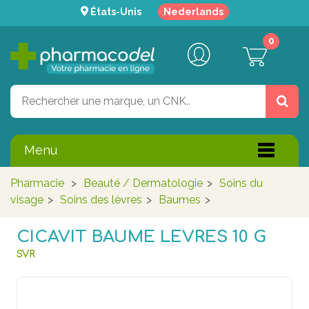
États-Unis
Nederlands
0
Menu
Pharmacie
>
Beauté / Dermatologie
>
Soins du
visage
>
Soins des lèvres
>
Baumes
>
CICAVIT BAUME LEVRES 10 G
SVR