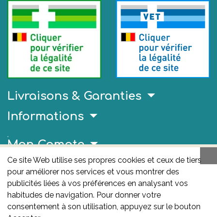
Livraisons & Garanties
Informations
.
Mon Compte
Ce site Web utilise ses propres cookies et ceux de tiers
Liens Utiles
pour améliorer nos services et vous montrer des
AFMPS
publicités liées à vos préférences en analysant vos
habitudes de navigation. Pour donner votre
L'AFMPS est l’autorité compétente en matière de
consentement à son utilisation, appuyez sur le bouton
médicaments et de produits de santé en Belgique. Ce