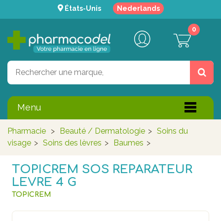
États-Unis
Nederlands
0
Menu
Pharmacie
>
Beauté / Dermatologie
>
Soins du
visage
>
Soins des lèvres
>
Baumes
>
TOPICREM SOS REPARATEUR
LEVRE 4 G
TOPICREM