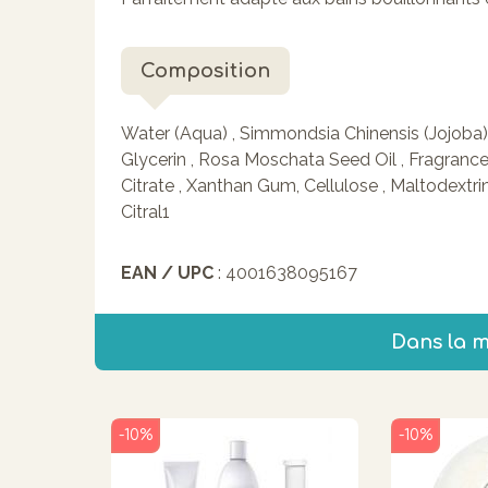
Composition
Water (Aqua) , Simmondsia Chinensis (Jojoba) S
Glycerin , Rosa Moschata Seed Oil , Fragrance 
Citrate , Xanthan Gum, Cellulose , Maltodextrin 
Citral1
EAN / UPC
: 4001638095167
Dans la 
-10%
-10%