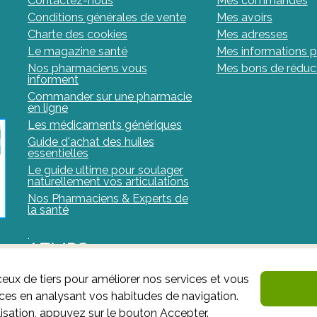
Contactez-nous
Mes commandes
Conditions générales de vente
Mes avoirs
Charte des cookies
Mes adresses
Le magazine santé
Mes informations p
Nos pharmaciens vous
Mes bons de réduc
informent
Commander sur une pharmacie
en ligne
Les médicaments génériques
Guide d'achat des huiles
essentielles
Le guide ultime pour soulager
naturellement vos articulations
Nos Pharmaciens & Experts de
la santé
.
AFMPS
ceux de tiers pour améliorer nos services et vous
L'AFMPS est l’autorité compétente en matière de médic
nces en analysant vos habitudes de navigation.
site est sous son contrôle.
Agence fédérale des médi
isation, appuyez sur le bouton Accepter.
: Avenue Galilée 5/03 1210 Bruxelles