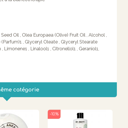
eed Oil , Olea Europaea (Olive) Fruit Oil , Alcohol ,
(Parfum)1 , Glyceryl Oleate , Glyceryl Stearate
, Limonene1 , Linalool1 , Citronellol1 , Geraniol1,
même catégorie
-10%