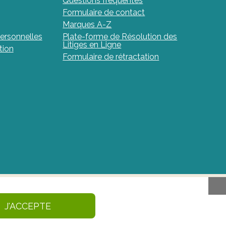
Questions fréquentes
Formulaire de contact
Marques A-Z
ersonnelles
Plate-forme de Résolution des
Litiges en Ligne
tion
Formulaire de rétractation
aments et de produits de santé en Belgique. Ce
J'ACCEPTE
caments et des produits de santé – afmps