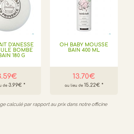
AIT D'ÂNESSE
OH BABY MOUSSE
OULE BOMBE
BAIN 400 ML
BAIN 180 G
3.59€
13.70€
3.99€
*
15.22€
*
age calculé par rapport au prix dans notre officine