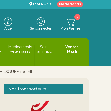
États-Unis
Nederlands
0
Aide
Se connecter
Mon Panier
Médicaments
Soins
Ventes
e
vétérinaires
animaux
Flash
MUSQUEE 100 ML
Nos transporteurs