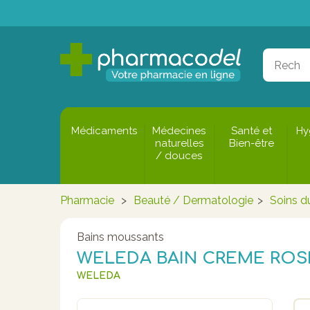
Médicaments
Médecines
Santé et
Hy
naturelles
Bien-être
/ douces
Pharmacie
>
Beauté / Dermatologie
>
Soins d
Bains moussants
WELEDA BAIN CREME ROS
WELEDA