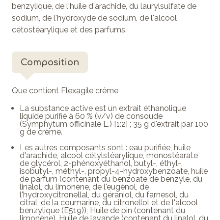
benzylique, de l'huile d'arachide, du laurylsulfate de
sodium, de l'hydroxyde de sodium, de l'alcool
cétostéarylique et des parfums.
Composition
Que contient Flexagile crème
La substance active est un extrait éthanolique
liquide purifié à 60 % (v/v) de consoude
(Symphytum officinale L.) [1:2] ; 35 g d'extrait par 100
g de crème.
Les autres composants sont : eau purifiée, huile
d'arachide, alcool cétylstéarylique, monostéarate
de glycérol, 2-phénoxyéthanol, butyl-, éthyl-,
isobutyl-, méthyl-, propyl-4-hydroxybenzoate, huile
de parfum (contenant du benzoate de benzyle, du
linalol, du limonène, de l'eugénol, de
l'hydroxycitronellal, du géraniol, du farnesol, du
citral, de la coumarine, du citronellol et de l'alcool
benzylique (E519)), Huile de pin (contenant du
limonène), Huile de lavande (contenant du linalol, du