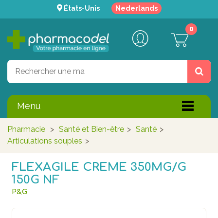
États-Unis
Nederlands
0
Menu
Pharmacie
>
Santé et Bien-être
>
Santé
>
Articulations souples
>
FLEXAGILE CREME 350MG/G
150G NF
P&G