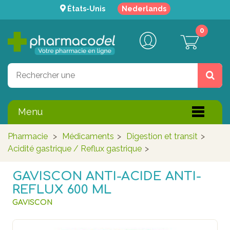
États-Unis
Nederlands
0
Menu
Pharmacie
>
Médicaments
>
Digestion et transit
>
Acidité gastrique / Reflux gastrique
>
GAVISCON ANTI-ACIDE ANTI-
REFLUX 600 ML
GAVISCON