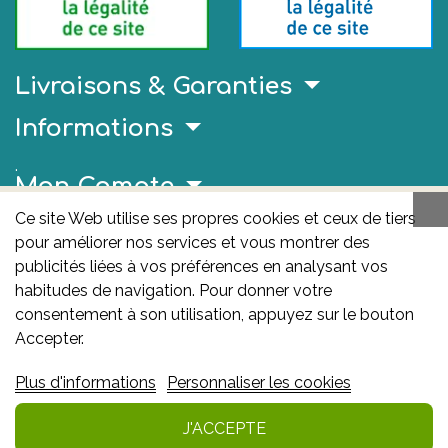
Livraisons & Garanties
Informations
.
Mon Compte
Ce site Web utilise ses propres cookies et ceux de tiers
Liens Utiles
pour améliorer nos services et vous montrer des
AFMPS
publicités liées à vos préférences en analysant vos
habitudes de navigation. Pour donner votre
L'AFMPS est l’autorité compétente en matière de
consentement à son utilisation, appuyez sur le bouton
médicaments et de produits de santé en Belgique. Ce
Accepter.
site est sous son contrôle.
Agence fédérale des
Plus d'informations
Personnaliser les cookies
médicaments et des produits de santé – afmps
:
Avenue Galilée 5/03 1210 Bruxelles
J'ACCEPTE
Ajouter au panier