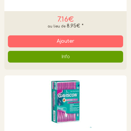
7.16€
8.95€
*
Ajouter
Info