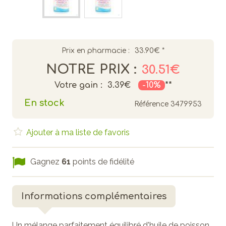
Prix en pharmacie :
33.90€
*
NOTRE PRIX :
30.51€
Votre gain :
3.39€
-10%
**
En stock
Référence
3479953
Ajouter à ma liste de favoris
Gagnez
61
points de fidélité
Informations complémentaires
Un mélange parfaitement équilibré d'huile de poisson