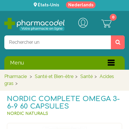
États-Unis
Nederlands
0
Menu
Pharmacie
>
Santé et Bien-être
>
Santé
>
Acides
gras
>
NORDIC COMPLETE OMEGA 3-
6-9 60 CAPSULES
NORDIC NATURALS