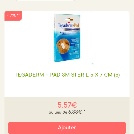
-12% **
TEGADERM + PAD 3M STERIL 5 X 7 CM (5)
5.57€
6.33€
*
Ajouter