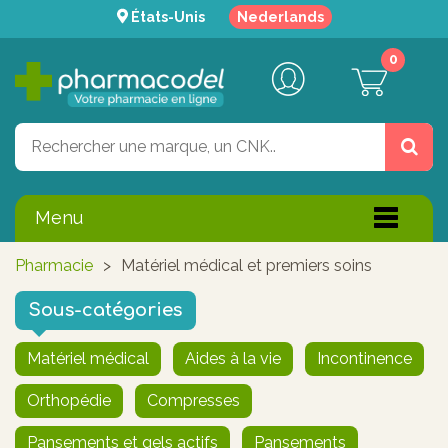
États-Unis
Nederlands
0
Menu
Pharmacie
>
Matériel médical et premiers soins
Sous-catégories
Matériel médical
Aides à la vie
Incontinence
Orthopédie
Compresses
Pansements et gels actifs
Pansements