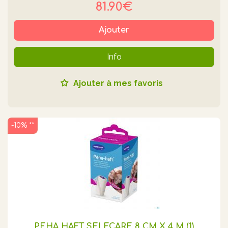
81.90€
Ajouter
Info
Ajouter à mes favoris
-10% **
PEHA HAFT SELFCARE 8 CM X 4 M (1)