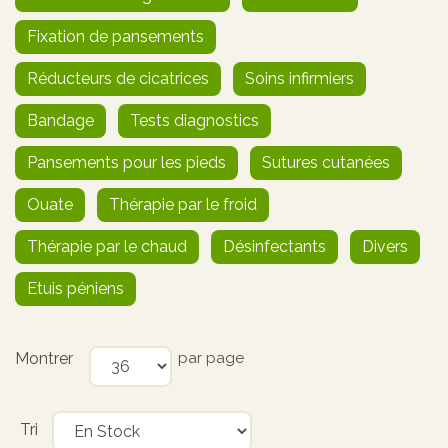
Fixation de pansements
Réducteurs de cicatrices
Soins infirmiers
Bandage
Tests diagnostics
Pansements pour les pieds
Sutures cutanées
Ouate
Thérapie par le froid
Thérapie par le chaud
Désinfectants
Divers
Etuis péniens
Montrer
par page
Tri