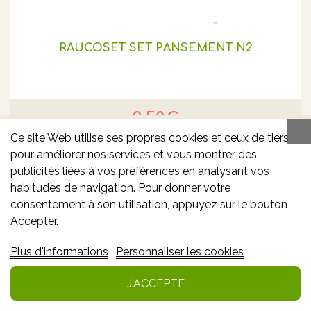
RAUCOSET SET PANSEMENT N2
2.50€
2.77€
*
Ce site Web utilise ses propres cookies et ceux de tiers
pour améliorer nos services et vous montrer des
Ajouter
publicités liées à vos préférences en analysant vos
habitudes de navigation. Pour donner votre
consentement à son utilisation, appuyez sur le bouton
Info
Accepter.
Ajouter à mes favoris
Plus d'informations
Personnaliser les cookies
J'ACCEPTE
-15% **