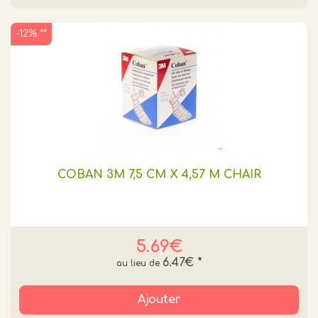
-12% **
COBAN 3M 7,5 CM X 4,57 M CHAIR
5.69€
6.47€
*
Ajouter