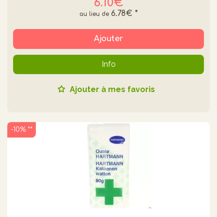
6.10€
6.78€
*
Ajouter
Info
Ajouter à mes favoris
-10% **