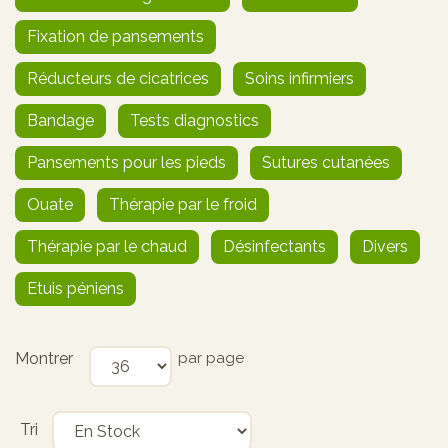
Fixation de pansements
Réducteurs de cicatrices
Soins infirmiers
Bandage
Tests diagnostics
Pansements pour les pieds
Sutures cutanées
Ouate
Thérapie par le froid
Thérapie par le chaud
Désinfectants
Divers
Etuis péniens
Montrer
par page
Tri