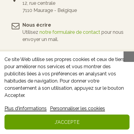
12, rue centrale
7110 Maurage - Belgique
Nous écrire
Utilisez
notre formulaire de contact
pour nous
envoyer un mail.
Ce site Web utilise ses propres cookies et ceux de tiers
pour améliorer nos services et vous montrer des
publicités liées à vos préférences en analysant vos
habitudes de navigation. Pour donner votre
consentement à son utilisation, appuyez sur le bouton
Accepter.
Prenez soin de votre pouvoir d'achat :
Plus d'informations
Personnaliser les cookies
recevez nos meilleures offres en
vous inscrivant à notre newsletter !
J'ACCEPTE