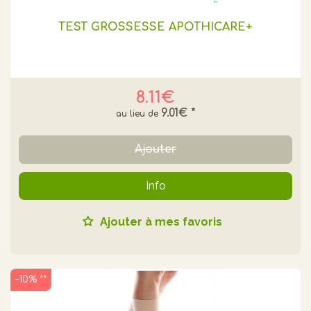
TEST GROSSESSE APOTHICARE+
8.11€
9.01€
*
Ajouter
Info
Ajouter à mes favoris
-10% **