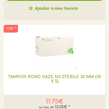
Ajouter à mes favoris
-10% **
TAMPON ROND GAZE N3 STÉRILE 30 MM (30
X 5)
11.75€
13.05€
*