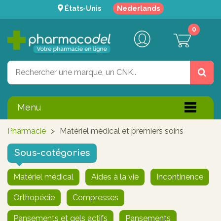
États-Unis
Nederlands
0
Menu
Pharmacie
>
Matériel médical et premiers soins
Sous-catégories
Matériel médical
Aides à la vie
Incontinence
Orthopédie
Compresses
Pansements et gels actifs
Pansements