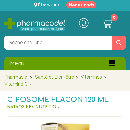
États-Unis
Nederlands
0
Menu
Pharmacie
>
Santé et Bien-être
>
Vitamines
>
Vitamine C
>
C-POSOME FLACON 120 ML
NATAOS KEY NUTRITION