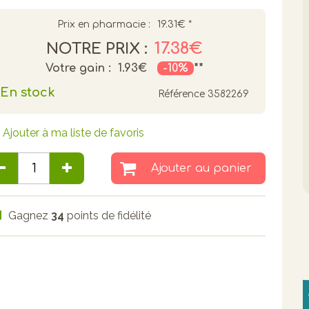
Prix en pharmacie :
19.31€
*
17.38€
NOTRE PRIX :
Votre gain :
1.93€
-10%
**
En stock
Référence
3582269
Ajouter à ma liste de favoris
Ajouter au panier
Gagnez
34
points de fidélité