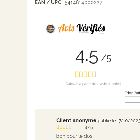
EAN / UPC
: 5414814000227
4.5
/5
Calculé à partir de
2
avis client(s)
Trier l'a
Client anonyme
publié le 17/10/202
4/5
bon pour le dos