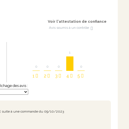
Voir l'attestation de confiance
Avis soumis à un contrôle
1
0
0
0
0
1
2
3
4
5
ffichage des avis :
3
suite à une commande du 09/10/2023