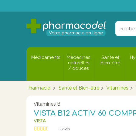
Médicaments
Médecines
Santé et
Hy
naturelles
Bien-être
/ douces
Pharmacie
>
Santé et Bien-être
>
Vitamines
>
Vitamines B
VISTA B12 ACTIV 60 COMP
VISTA
2
avis