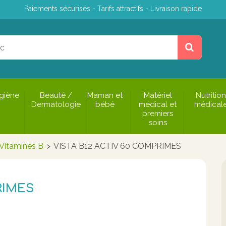
Paiements sécurisés - Tarifs attractifs - Livraison rapide
giène
Beauté /
Maman et
Matériel
Nutrition
Dermatologie
bébé
médical et
médical
premiers
soins
Vitamines B
>
VISTA B12 ACTIV 60 COMPRIMES
RIMES