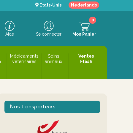
États-Unis
Nederlands
0
Aide
Se connecter
Mon Panier
Médicaments
Soins
Ventes
e
vétérinaires
animaux
Flash
Nos transporteurs