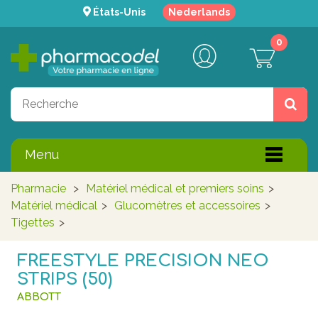
États-Unis
Nederlands
0
Menu
Pharmacie
>
Matériel médical et premiers soins
>
Matériel médical
>
Glucomètres et accessoires
>
Tigettes
>
FREESTYLE PRECISION NEO
STRIPS (50)
ABBOTT