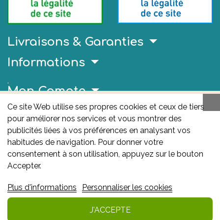
Livraisons & Garanties
Informations
.
Mon Compte
Ce site Web utilise ses propres cookies et ceux de tiers
Liens Utiles
pour améliorer nos services et vous montrer des
AFMPS
publicités liées à vos préférences en analysant vos
habitudes de navigation. Pour donner votre
L'AFMPS est l’autorité compétente en matière de
consentement à son utilisation, appuyez sur le bouton
médicaments et de produits de santé en Belgique. Ce
Accepter.
site est sous son contrôle.
Agence fédérale des
Plus d'informations
Personnaliser les cookies
médicaments et des produits de santé – afmps
:
Avenue Galilée 5/03 1210 Bruxelles
J'ACCEPTE
Ajouter au panier