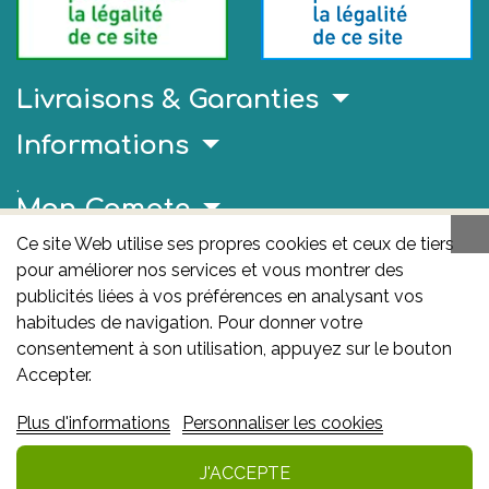
Livraisons & Garanties
Informations
.
Mon Compte
Ce site Web utilise ses propres cookies et ceux de tiers
Liens Utiles
pour améliorer nos services et vous montrer des
publicités liées à vos préférences en analysant vos
AFMPS
habitudes de navigation. Pour donner votre
L'AFMPS est l’autorité compétente en matière de
consentement à son utilisation, appuyez sur le bouton
médicaments et de produits de santé en Belgique. Ce
Accepter.
site est sous son contrôle.
Agence fédérale des
Plus d'informations
Personnaliser les cookies
médicaments et des produits de santé – afmps
:
Avenue Galilée 5/03 1210 Bruxelles
J'ACCEPTE
Ajouter au panier