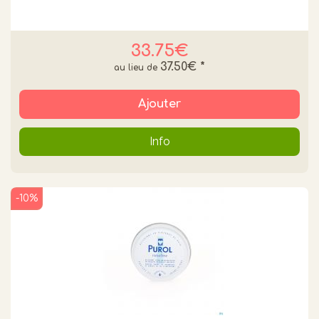
33.75€
37.50€
*
Ajouter
Info
-10%