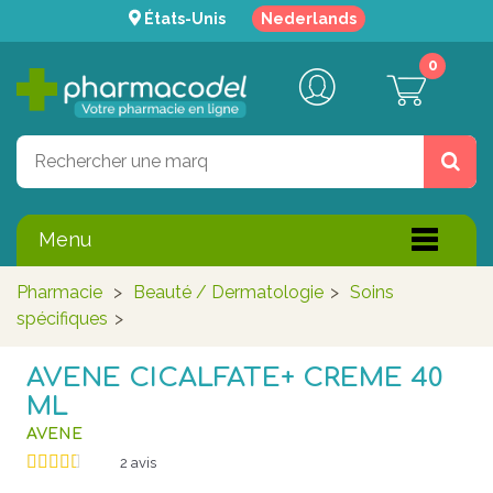
États-Unis
Nederlands
0
Menu
Pharmacie
>
Beauté / Dermatologie
>
Soins
spécifiques
>
AVENE CICALFATE+ CREME 40
ML
AVENE
2
avis