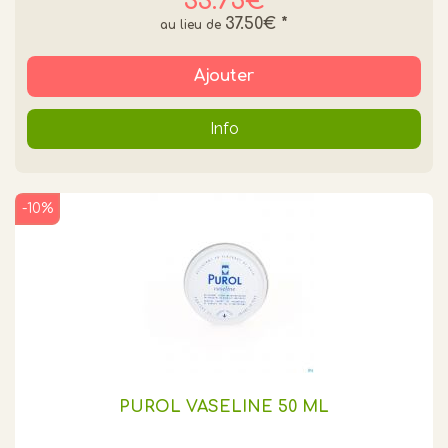
33.75€
37.50€
*
Ajouter
Info
-10%
PUROL VASELINE 50 ML