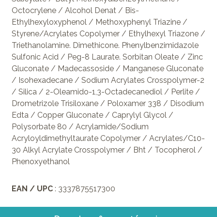
Octocrylene / Alcohol Denat / Bis-
Ethylhexyloxyphenol / Methoxyphenyl Triazine /
Styrene/Acrylates Copolymer / Ethylhexyl Triazone /
Triethanolamine. Dimethicone. Phenylbenzimidazole
Sulfonic Acid / Peg-8 Laurate. Sorbitan Oleate / Zinc
Gluconate / Madecassoside / Manganese Gluconate
/ Isohexadecane / Sodium Acrylates Crosspolymer-2
/ Silica / 2-Oleamido-1,3-Octadecanediol / Perlite /
Drometrizole Trisiloxane / Poloxamer 338 / Disodium
Edta / Copper Gluconate / Caprylyl Glycol /
Polysorbate 80 / Acrylamide/Sodium
Acryloyldimethyltaurate Copolymer / Acrylates/C10-
30 Alkyl Acrylate Crosspolymer / Bht / Tocopherol /
Phenoxyethanol
EAN / UPC
: 3337875517300