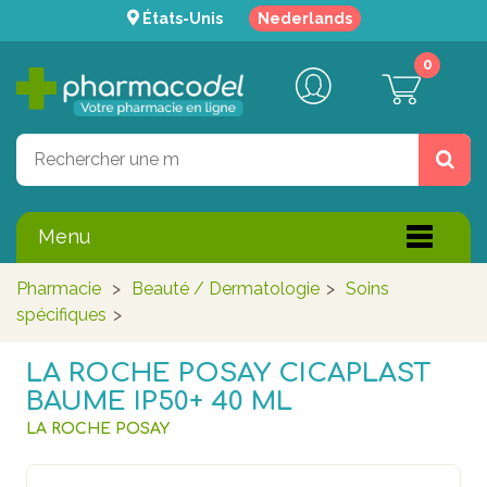
États-Unis
Nederlands
0
Menu
Pharmacie
>
Beauté / Dermatologie
>
Soins
spécifiques
>
LA ROCHE POSAY CICAPLAST
BAUME IP50+ 40 ML
LA ROCHE POSAY