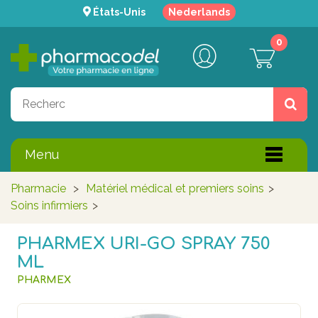
États-Unis
Nederlands
0
Menu
Pharmacie
>
Matériel médical et premiers soins
>
Soins infirmiers
>
PHARMEX URI-GO SPRAY 750
ML
PHARMEX