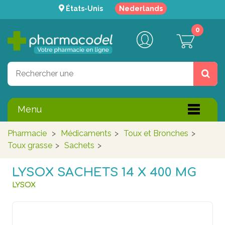
États-Unis
Nederlands
0
Menu
Pharmacie
>
Médicaments
>
Toux et Bronches
>
Toux grasse
>
Sachets
>
LYSOX SACHETS 14 X 400 MG
LYSOX