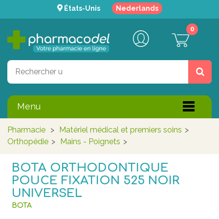
États-Unis
Nederlands
0
Menu
Pharmacie
>
Matériel médical et premiers soins
>
Orthopédie
>
Mains - Poignets
>
BOTA ORTHODONTIQUE
POUCE FIXATION 525 NOIR
UNIVERSEL
BOTA