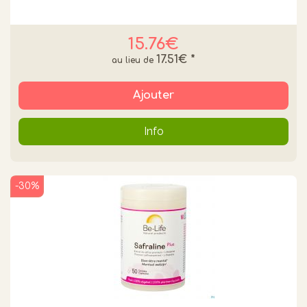
15.76€
17.51€
*
Ajouter
Info
-30%