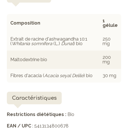
1
Composition
gélule
Extrait de racine d'ashwagandha 10:1
250
(
Whitania somnifera
(L.)
Dunal
) bio
mg
200
Maltodextrine bio
mg
Fibres d'acacia (
Acacia seyal Delile
) bio
30 mg
Caractéristiques
Restrictions diététiques :
Bio
EAN / UPC
: 5413134800678