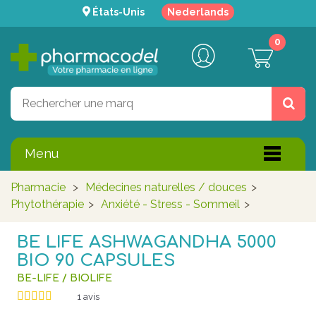
États-Unis
Nederlands
0
Menu
Pharmacie
>
Médecines naturelles / douces
>
Phytothérapie
>
Anxiété - Stress - Sommeil
>
BE LIFE ASHWAGANDHA 5000
BIO 90 CAPSULES
BE-LIFE / BIOLIFE
1
avis