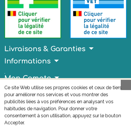
Livraisons & Garanties
Informations
.
Mon Compte
Ce site Web utilise ses propres cookies et ceux de tiers
Liens Utiles
pour améliorer nos services et vous montrer des
publicités liées à vos préférences en analysant vos
AFMPS
habitudes de navigation. Pour donner votre
L'AFMPS est l’autorité compétente en matière de
consentement à son utilisation, appuyez sur le bouton
médicaments et de produits de santé en Belgique. Ce
Accepter.
site est sous son contrôle.
Agence fédérale des