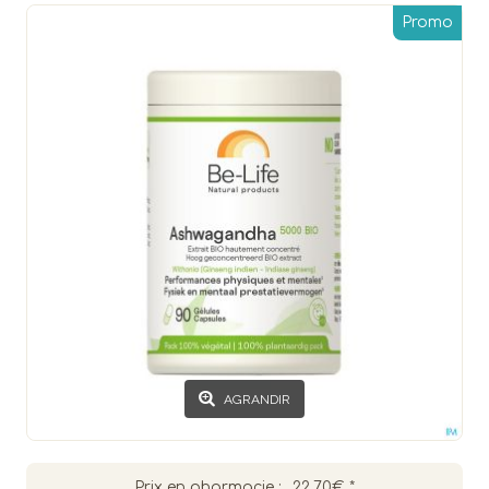
Promo
AGRANDIR
Prix en pharmacie :
22.70€
*