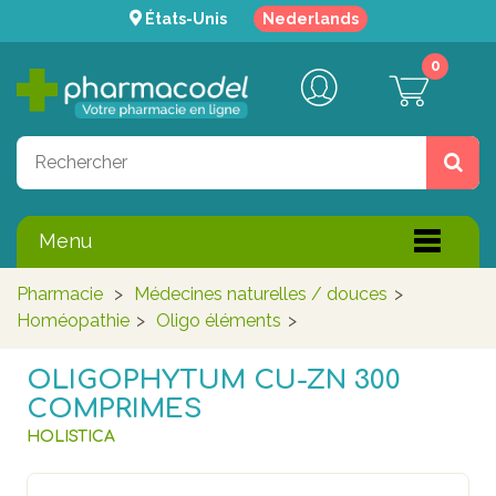
États-Unis
Nederlands
0
Menu
Pharmacie
>
Médecines naturelles / douces
>
Homéopathie
>
Oligo éléments
>
OLIGOPHYTUM CU-ZN 300
COMPRIMES
HOLISTICA